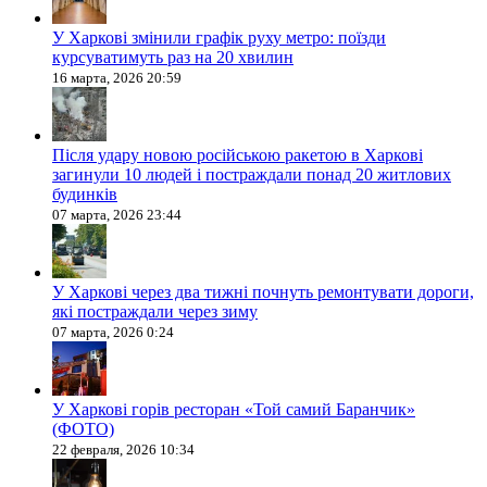
У Харкові змінили графік руху метро: поїзди
курсуватимуть раз на 20 хвилин
16 марта, 2026 20:59
Після удару новою російською ракетою в Харкові
загинули 10 людей і постраждали понад 20 житлових
будинків
07 марта, 2026 23:44
У Харкові через два тижні почнуть ремонтувати дороги,
які постраждали через зиму
07 марта, 2026 0:24
У Харкові горів ресторан «Той самий Баранчик»
(ФОТО)
22 февраля, 2026 10:34