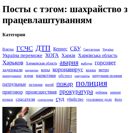
Посты с тэгом: шахрайство з
працевлаштуванням
Категории
ДТП
ГСЧС
СБУ
Кернес
Взятка
Светличная
Україна
Україна переможе
ХОГА
Харків
Харківська область
авария
Харьков
горсовет
Харьковская область
выборы
коронавирус
задержали
копы
кража
метро
карантин
наркотики
обстрел
мэрия
патрульная полиция
оккупанты
минирование
полиция
пожар
патрульные
петиция
погиб
прокуратура
приговор
происшествия
ремонт
ребенок
суд
спасатели
убийство
розыск
уголовное дело
статистика
фото