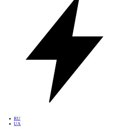
RU
UA