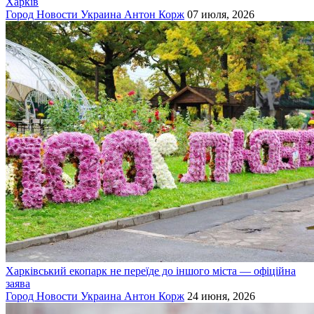
Харків
Город
Новости
Украина
Антон Корж
07 июля, 2026
Харківський екопарк не переїде до іншого міста — офіційна
заява
Город
Новости
Украина
Антон Корж
24 июня, 2026