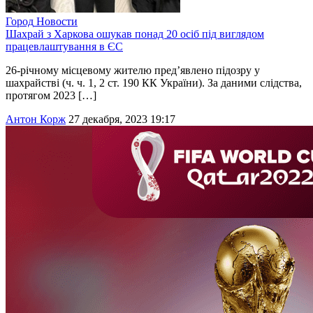
Город
Новости
Шахрай з Харкова ошукав понад 20 осіб під виглядом
працевлаштування в ЄС
26-річному місцевому жителю пред’явлено підозру у
шахрайстві (ч. ч. 1, 2 ст. 190 КК України). За даними слідства,
протягом 2023 […]
Антон Корж
27 декабря, 2023 19:17