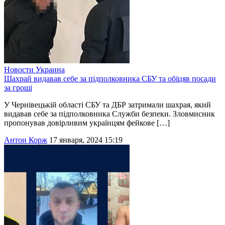
Новости
Украина
Шахрай видавав себе за підполковника СБУ та обіцяв посади
за гроші
У Чернівецькій області СБУ та ДБР затримали шахрая, який
видавав себе за підполковника Служби безпеки. Зловмисник
пропонував довірливим українцям фейкове […]
Антон Корж
17 января, 2024 15:19