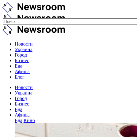
Новости
Украина
Город
Бизнес
Еда
Афиша
Блог
Новости
Украина
Город
Бизнес
Еда
Афиша
Еда
Кино