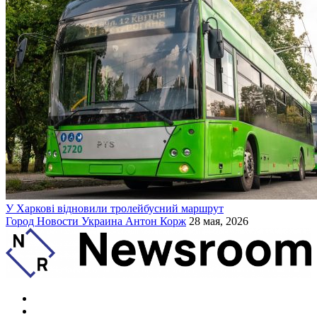
У Харкові відновили тролейбусний маршрут
Город
Новости
Украина
Антон Корж
28 мая, 2026