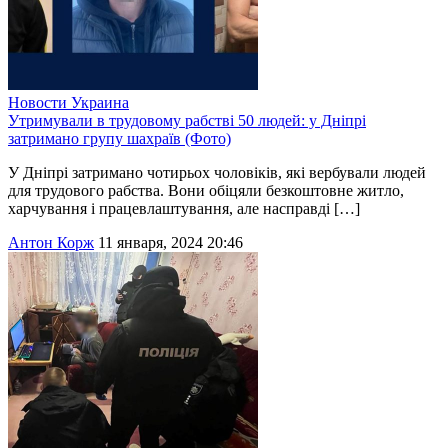
Новости
Украина
Утримували в трудовому рабстві 50 людей: у Дніпрі
затримано групу шахраїв (Фото)
У Дніпрі затримано чотирьох чоловіків, які вербували людей
для трудового рабства. Вони обіцяли безкоштовне житло,
харчування і працевлаштування, але насправді […]
Антон Корж
11 января, 2024 20:46