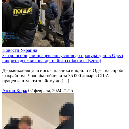
Новости
Украина
За гроші обіцяли працевлаштування до прокуратури: в Одесі
викрито держвиконавця та його спільника (Фото)
Держвиконавця та його спільника викрили в Одесі на спробі
шахрайства. Чоловіки обіцяли за 35 000 доларів США
працевлаштувати знайому до […]
Антон Корж
02 февраля, 2024 21:55