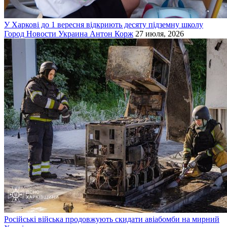
У Харкові до 1 вересня відкриють десяту підземну школу
Город
Новости
Украина
Антон Корж
27 июля, 2026
Російські війська продовжують скидати авіабомби на мирний