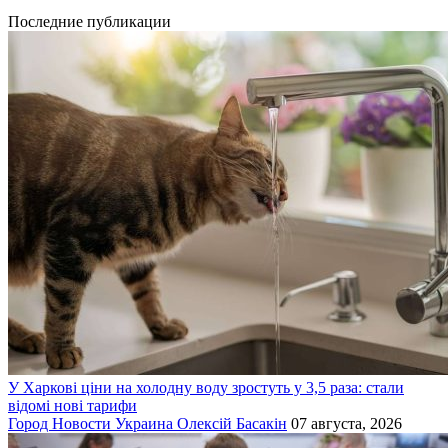
Последние публикации
У Харкові ціни на холодну воду зростуть у 3,5 раза: стали
відомі нові тарифи
Город
Новости
Украина
Олексій Басакін
07 августа, 2026