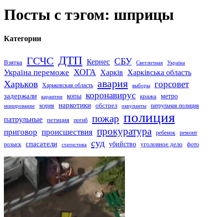
Посты с тэгом: шприцы
Категории
ДТП
ГСЧС
СБУ
Кернес
Взятка
Светличная
Україна
Україна переможе
ХОГА
Харків
Харківська область
авария
Харьков
горсовет
Харьковская область
выборы
коронавирус
задержали
копы
кража
метро
карантин
наркотики
обстрел
мэрия
патрульная полиция
оккупанты
минирование
полиция
пожар
патрульные
петиция
погиб
прокуратура
приговор
происшествия
ремонт
ребенок
суд
спасатели
убийство
розыск
уголовное дело
статистика
фото