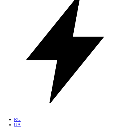
RU
UA