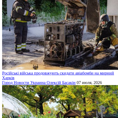
Російські війська продовжують скидати авіабомби на мирний
Харків
Город
Новости
Украина
Олексій Басакін
07 июля, 2026