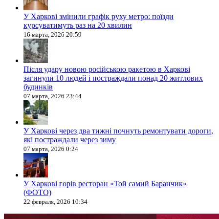
У Харкові змінили графік руху метро: поїзди
курсуватимуть раз на 20 хвилин
16 марта, 2026 20:59
Після удару новою російською ракетою в Харкові
загинули 10 людей і постраждали понад 20 житлових
будинків
07 марта, 2026 23:44
У Харкові через два тижні почнуть ремонтувати дороги,
які постраждали через зиму
07 марта, 2026 0:24
У Харкові горів ресторан «Той самий Баранчик»
(ФОТО)
22 февраля, 2026 10:34