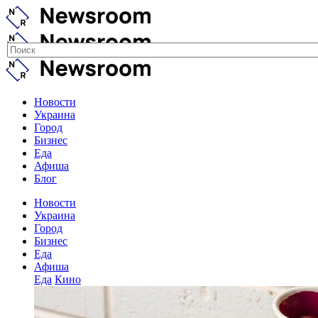
Новости
Украина
Город
Бизнес
Еда
Афиша
Блог
Новости
Украина
Город
Бизнес
Еда
Афиша
Еда
Кино