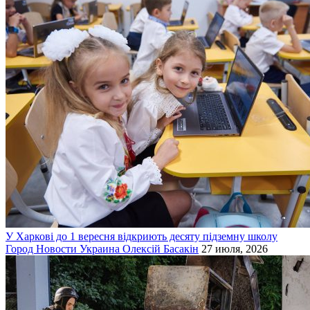
У Харкові до 1 вересня відкриють десяту підземну школу
Город
Новости
Украина
Олексій Басакін
27 июля, 2026