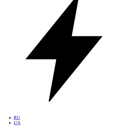
RU
UA