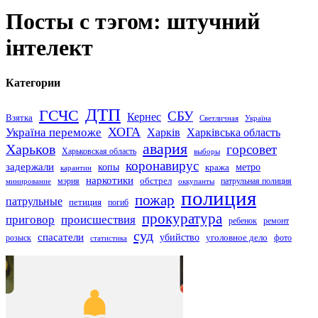
Посты с тэгом: штучний
інтелект
Категории
ДТП
ГСЧС
СБУ
Кернес
Взятка
Светличная
Україна
Україна переможе
ХОГА
Харків
Харківська область
авария
Харьков
горсовет
Харьковская область
выборы
коронавирус
задержали
копы
кража
метро
карантин
наркотики
обстрел
мэрия
патрульная полиция
оккупанты
минирование
полиция
пожар
патрульные
петиция
погиб
прокуратура
приговор
происшествия
ремонт
ребенок
суд
спасатели
убийство
розыск
уголовное дело
статистика
фото