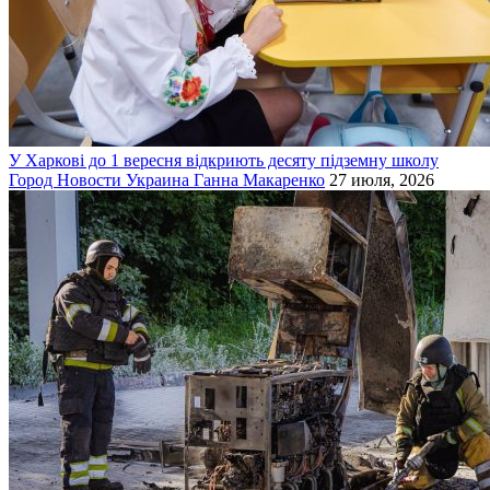
У Харкові до 1 вересня відкриють десяту підземну школу
Город
Новости
Украина
Ганна Макаренко
27 июля, 2026