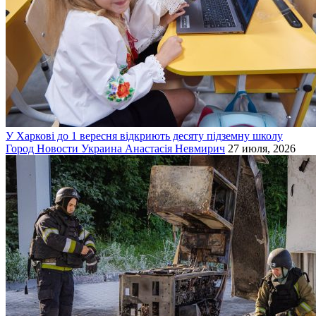
У Харкові до 1 вересня відкриють десяту підземну школу
Город
Новости
Украина
Анастасія Невмирич
27 июля, 2026