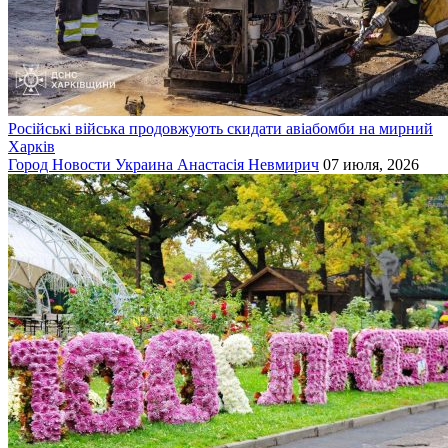
Російські війська продовжують скидати авіабомби на мирний
Харків
Город
Новости
Украина
Анастасія Невмирич
07 июля, 2026