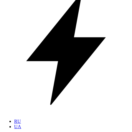
RU
UA