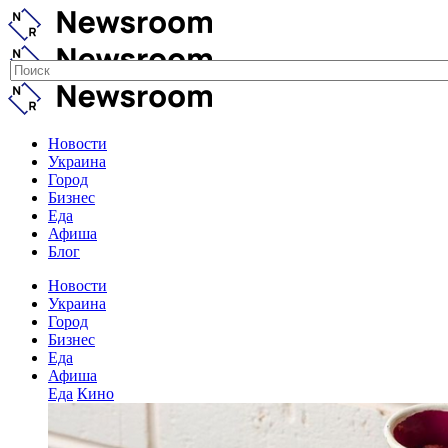
Новости
Украина
Город
Бизнес
Еда
Афиша
Блог
Новости
Украина
Город
Бизнес
Еда
Афиша
Еда
Кино