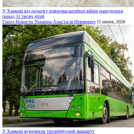
У Харкові від початку повномасштабної війни народилося
понад 11 тисяч дітей
Город
Новости
Украина
Анастасія Невмирич
11 июня, 2026
У Харкові відновили тролейбусний маршрут