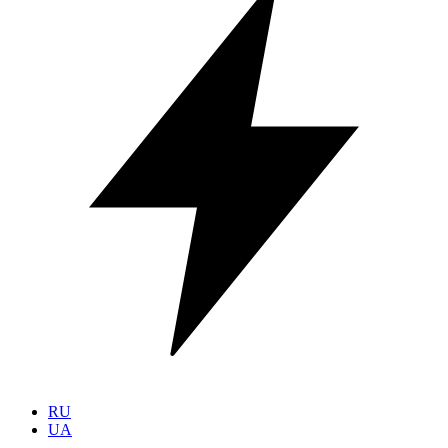
RU
UA