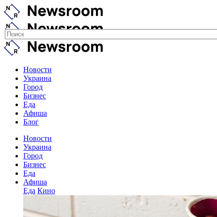
Новости
Украина
Город
Бизнес
Еда
Афиша
Блог
Новости
Украина
Город
Бизнес
Еда
Афиша
Еда
Кино