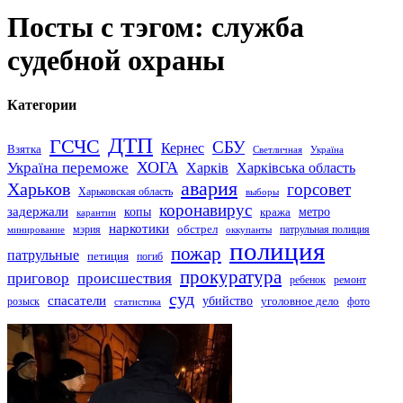
Посты с тэгом: служба
судебной охраны
Категории
ДТП
ГСЧС
СБУ
Кернес
Взятка
Светличная
Україна
Україна переможе
ХОГА
Харків
Харківська область
авария
Харьков
горсовет
Харьковская область
выборы
коронавирус
задержали
копы
кража
метро
карантин
наркотики
обстрел
мэрия
патрульная полиция
оккупанты
минирование
полиция
пожар
патрульные
петиция
погиб
прокуратура
приговор
происшествия
ремонт
ребенок
суд
спасатели
убийство
розыск
уголовное дело
статистика
фото