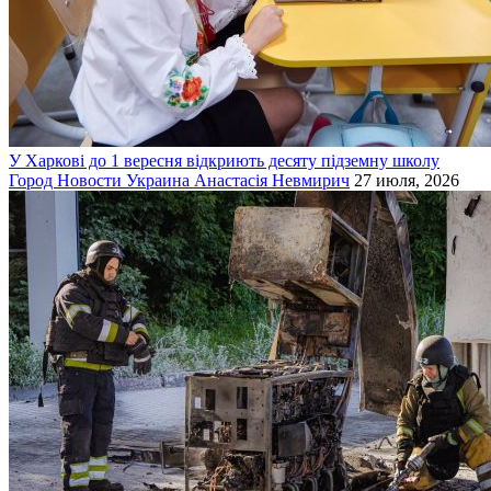
У Харкові до 1 вересня відкриють десяту підземну школу
Город
Новости
Украина
Анастасія Невмирич
27 июля, 2026