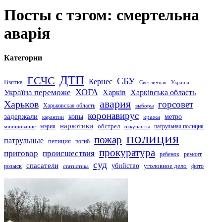
Посты с тэгом: смертельна
аварія
Категории
ДТП
ГСЧС
СБУ
Кернес
Взятка
Светличная
Україна
Україна переможе
ХОГА
Харків
Харківська область
авария
Харьков
горсовет
Харьковская область
выборы
коронавирус
задержали
копы
кража
метро
карантин
наркотики
обстрел
мэрия
патрульная полиция
оккупанты
минирование
полиция
пожар
патрульные
петиция
погиб
прокуратура
приговор
происшествия
ремонт
ребенок
суд
спасатели
убийство
розыск
уголовное дело
статистика
фото