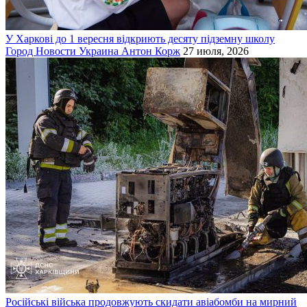
У Харкові до 1 вересня відкриють десяту підземну школу
Город
Новости
Украина
Антон Корж
27 июля, 2026
Російські війська продовжують скидати авіабомби на мирний