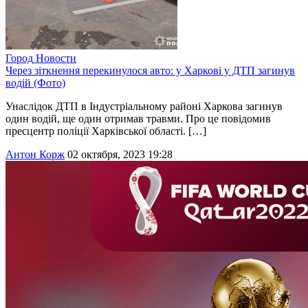
Город
Новости
Через зіткнення перекинулося авто: у Харкові у ДТП загинув
водій (Фото)
Унаслідок ДТП в Індустріальному районі Харкова загинув
один водій, ще один отримав травми. Про це повідомив
пресцентр поліції Харківської області. […]
Антон Корж
02 октября, 2023 19:28