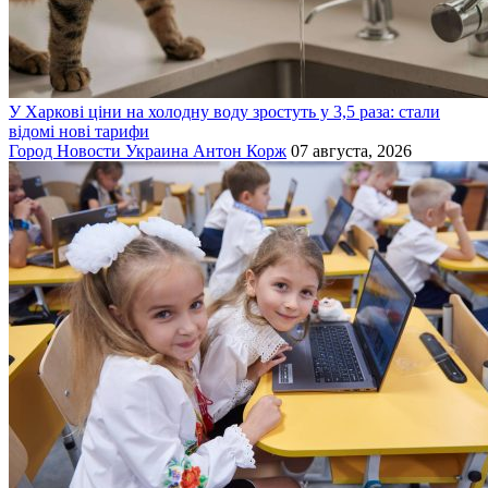
У Харкові ціни на холодну воду зростуть у 3,5 раза: стали
відомі нові тарифи
Город
Новости
Украина
Антон Корж
07 августа, 2026