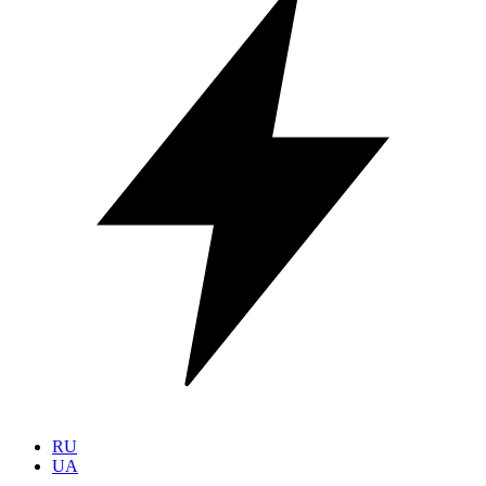
RU
UA