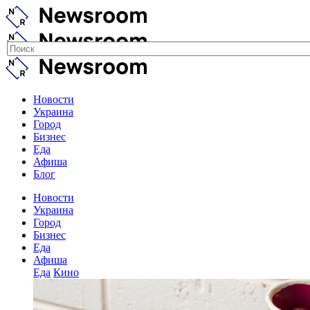
Новости
Украина
Город
Бизнес
Еда
Афиша
Блог
Новости
Украина
Город
Бизнес
Еда
Афиша
Еда
Кино