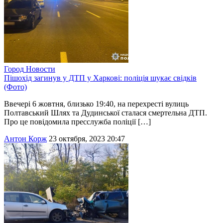
Город
Новости
Пішохід загинув у ДТП у Харкові: поліція шукає свідків
(Фото)
Ввечері 6 жовтня, близько 19:40, на перехресті вулиць
Полтавський Шлях та Дудинської сталася смертельна ДТП.
Про це повідомила пресслужба поліції […]
Антон Корж
23 октября, 2023 20:47