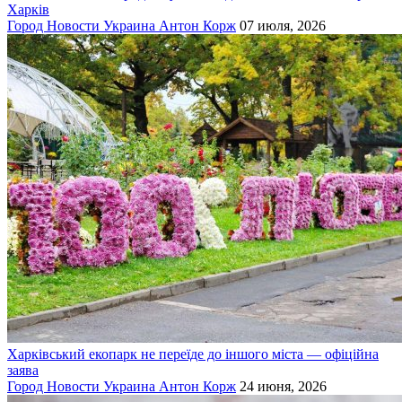
Харків
Город
Новости
Украина
Антон Корж
07 июля, 2026
Харківський екопарк не переїде до іншого міста — офіційна
заява
Город
Новости
Украина
Антон Корж
24 июня, 2026