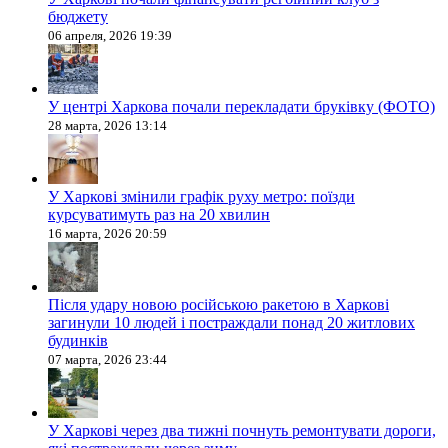
бюджету
06 апреля, 2026 19:39
У центрі Харкова почали перекладати бруківку (ФОТО)
28 марта, 2026 13:14
У Харкові змінили графік руху метро: поїзди
курсуватимуть раз на 20 хвилин
16 марта, 2026 20:59
Після удару новою російською ракетою в Харкові
загинули 10 людей і постраждали понад 20 житлових
будинків
07 марта, 2026 23:44
У Харкові через два тижні почнуть ремонтувати дороги,