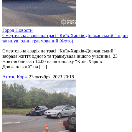
Город
Новости
Смертельна аварія на трасі “Київ-Харків-Довжанський”: один
загинув, один травмований (Фото)
Смертельна аварія на трасі “Київ-Харків-Довжанський”
забрала життя одного та травмувала іншого учасника. 23
жовтня близько 14:00 на автошляху “Київ-Харків-
Довжанський” на […]
Антон Корж
23 октября, 2023 20:18