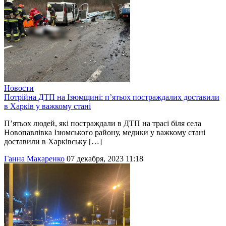
Новости
Потрійна ДТП на Ізюмщині: п’ятьох постраждалих доставили
в Харків у важкому стані
П’ятьох людей, які постраждали в ДТП на трасі біля села
Новопавлівка Ізюмського району, медики у важкому стані
доставили в Харківську […]
Ганна Макаренко
07 декабря, 2023 11:18