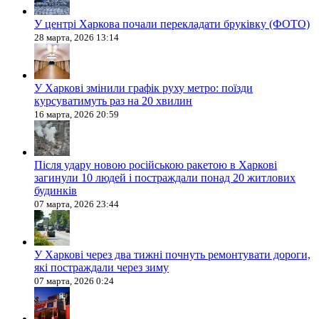
У центрі Харкова почали перекладати бруківку (ФОТО)
28 марта, 2026 13:14
У Харкові змінили графік руху метро: поїзди
курсуватимуть раз на 20 хвилин
16 марта, 2026 20:59
Після удару новою російською ракетою в Харкові
загинули 10 людей і постраждали понад 20 житлових
будинків
07 марта, 2026 23:44
У Харкові через два тижні почнуть ремонтувати дороги,
які постраждали через зиму
07 марта, 2026 0:24