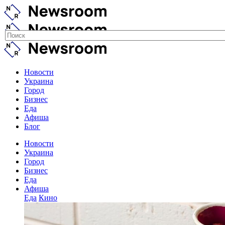
Новости
Украина
Город
Бизнес
Еда
Афиша
Блог
Новости
Украина
Город
Бизнес
Еда
Афиша
Еда
Кино