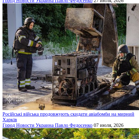
Город
Новости
Украина
Павло Федосенко
27 июля, 2026
Російські війська продовжують скидати авіабомби на мирний
Харків
Город
Новости
Украина
Павло Федосенко
07 июля, 2026