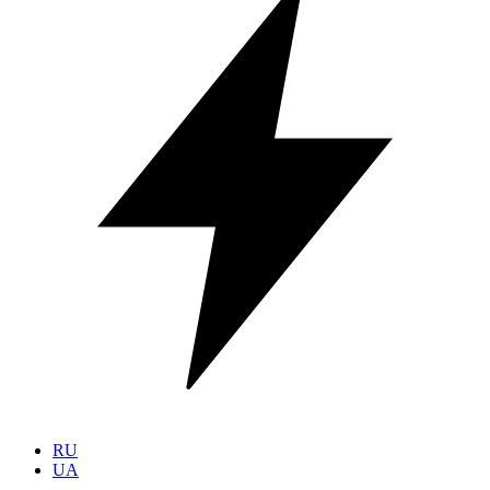
RU
UA