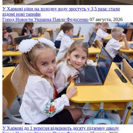
У Харкові ціни на холодну воду зростуть у 3,5 раза: стали
відомі нові тарифи
Город
Новости
Украина
Павло Федосенко
07 августа, 2026
У Харкові до 1 вересня відкриють десяту підземну школу