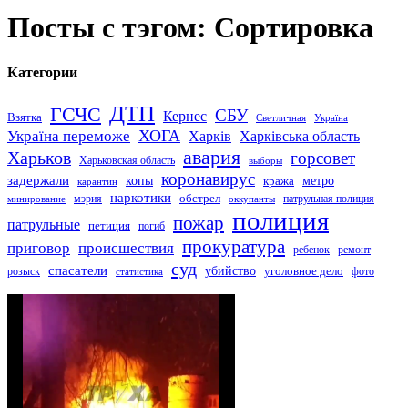
Посты с тэгом: Сортировка
Категории
ДТП
ГСЧС
СБУ
Кернес
Взятка
Светличная
Україна
Україна переможе
ХОГА
Харків
Харківська область
авария
Харьков
горсовет
Харьковская область
выборы
коронавирус
задержали
копы
кража
метро
карантин
наркотики
обстрел
мэрия
патрульная полиция
оккупанты
минирование
полиция
пожар
патрульные
петиция
погиб
прокуратура
приговор
происшествия
ремонт
ребенок
суд
спасатели
убийство
розыск
уголовное дело
статистика
фото