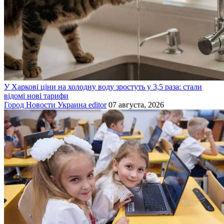
У Харкові ціни на холодну воду зростуть у 3,5 раза: стали
відомі нові тарифи
Город
Новости
Украина
editor
07 августа, 2026