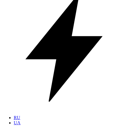
RU
UA