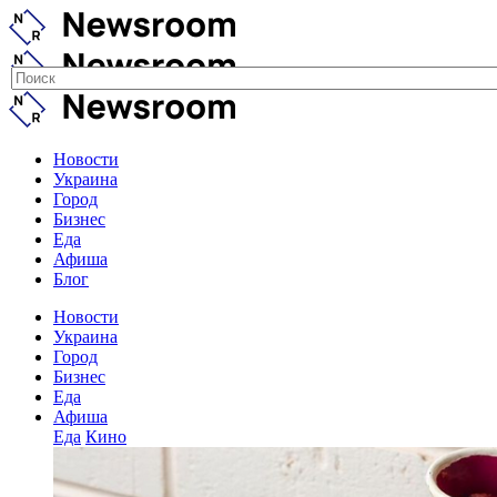
Новости
Украина
Город
Бизнес
Еда
Афиша
Блог
Новости
Украина
Город
Бизнес
Еда
Афиша
Еда
Кино