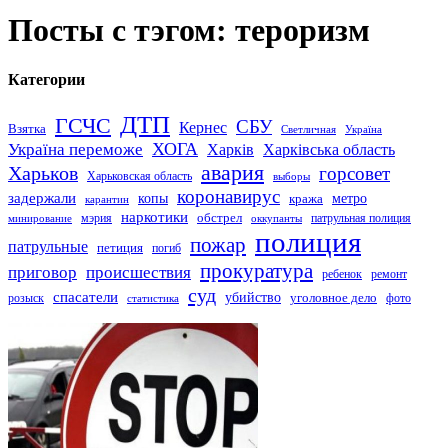
Посты с тэгом: тероризм
Категории
ДТП
ГСЧС
СБУ
Кернес
Взятка
Светличная
Україна
Україна переможе
ХОГА
Харків
Харківська область
авария
Харьков
горсовет
Харьковская область
выборы
коронавирус
задержали
копы
кража
метро
карантин
наркотики
обстрел
мэрия
патрульная полиция
оккупанты
минирование
полиция
пожар
патрульные
петиция
погиб
прокуратура
приговор
происшествия
ремонт
ребенок
суд
спасатели
убийство
розыск
уголовное дело
статистика
фото