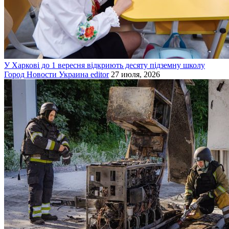
У Харкові до 1 вересня відкриють десяту підземну школу
Город
Новости
Украина
editor
27 июля, 2026