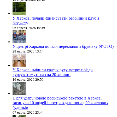
У Харкові почали фінансувати регбійний клуб з
бюджету
06 апреля, 2026 19:39
У центрі Харкова почали перекладати бруківку (ФОТО)
28 марта, 2026 13:14
У Харкові змінили графік руху метро: поїзди
курсуватимуть раз на 20 хвилин
16 марта, 2026 20:59
Після удару новою російською ракетою в Харкові
загинули 10 людей і постраждали понад 20 житлових
будинків
07 марта, 2026 23:44