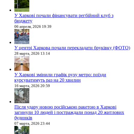
У Харкові почали фінансувати регбійний клуб з
бюджету
06 апреля, 2026 19:39
У центрі Харкова почали перекладати бруківку (ФОТО)
28 марта, 2026 13:14
У Харкові змінили графік руху метро: поїзди
курсуватимуть раз на 20 хвилин
16 марта, 2026 20:59
Після удару новою російською ракетою в Харкові
загинули 10 людей і постраждали понад 20 житлових
будинків
07 марта, 2026 23:44