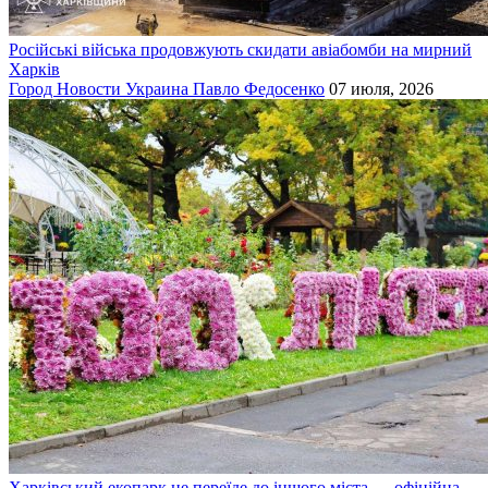
Російські війська продовжують скидати авіабомби на мирний
Харків
Город
Новости
Украина
Павло Федосенко
07 июля, 2026
Харківський екопарк не переїде до іншого міста — офіційна