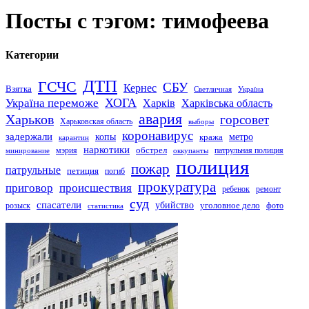
Посты с тэгом: тимофеева
Категории
ДТП
ГСЧС
СБУ
Кернес
Взятка
Светличная
Україна
Україна переможе
ХОГА
Харків
Харківська область
авария
Харьков
горсовет
Харьковская область
выборы
коронавирус
задержали
копы
кража
метро
карантин
наркотики
обстрел
мэрия
патрульная полиция
оккупанты
минирование
полиция
пожар
патрульные
петиция
погиб
прокуратура
приговор
происшествия
ремонт
ребенок
суд
спасатели
убийство
розыск
уголовное дело
статистика
фото