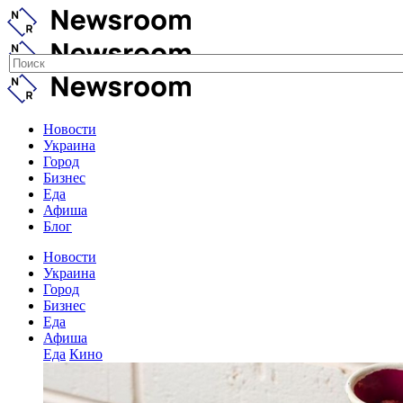
Новости
Украина
Город
Бизнес
Еда
Афиша
Блог
Новости
Украина
Город
Бизнес
Еда
Афиша
Еда
Кино