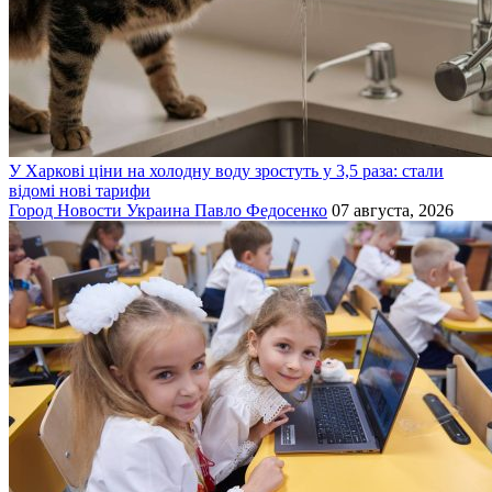
У Харкові ціни на холодну воду зростуть у 3,5 раза: стали
відомі нові тарифи
Город
Новости
Украина
Павло Федосенко
07 августа, 2026