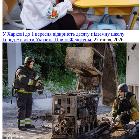
У Харкові до 1 вересня відкриють десяту підземну школу
Город
Новости
Украина
Павло Федосенко
27 июля, 2026