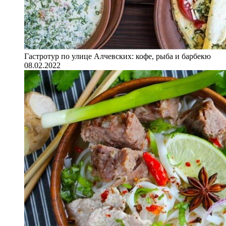
Гастротур по улице Алчевских: кофе, рыба и барбекю
08.02.2022