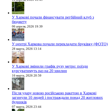
У Харкові почали фінансувати регбійний клуб з
бюджету
06 апреля, 2026 19:39
У центрі Харкова почали перекладати бруківку (ФОТО)
28 марта, 2026 13:14
У Харкові змінили графік руху метро: поїзди
курсуватимуть раз на 20 хвилин
16 марта, 2026 20:59
Після удару новою російською ракетою в Харкові
загинули 10 людей і постраждали понад 20 житлових
будинків
07 марта, 2026 23:44