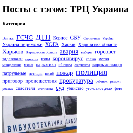
Посты с тэгом: ТРЦ Украина
Категории
ДТП
ГСЧС
СБУ
Кернес
Взятка
Светличная
Україна
Україна переможе
ХОГА
Харків
Харківська область
авария
Харьков
горсовет
Харьковская область
выборы
коронавирус
задержали
копы
кража
метро
карантин
наркотики
обстрел
мэрия
патрульная полиция
оккупанты
минирование
полиция
пожар
патрульные
петиция
погиб
прокуратура
приговор
происшествия
ремонт
ребенок
суд
спасатели
убийство
розыск
уголовное дело
статистика
фото