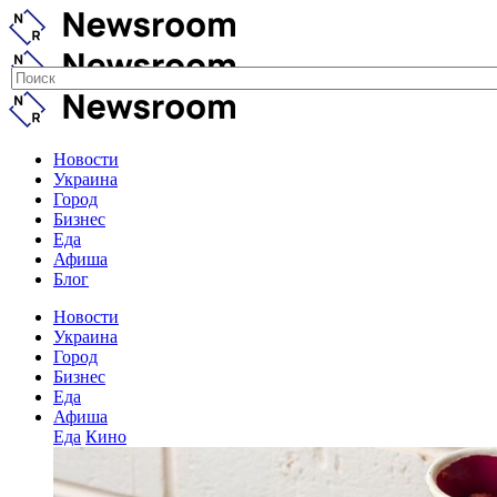
Новости
Украина
Город
Бизнес
Еда
Афиша
Блог
Новости
Украина
Город
Бизнес
Еда
Афиша
Еда
Кино