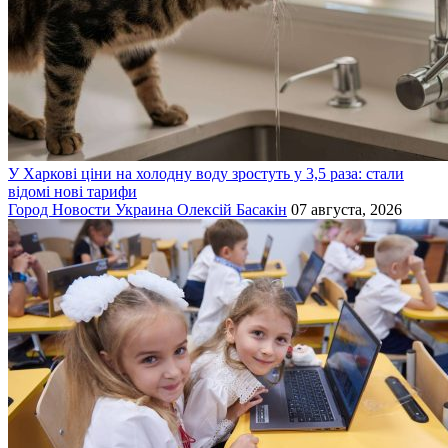
У Харкові ціни на холодну воду зростуть у 3,5 раза: стали
відомі нові тарифи
Город
Новости
Украина
Олексій Басакін
07 августа, 2026