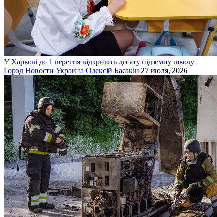
У Харкові до 1 вересня відкриють десяту підземну школу
Город
Новости
Украина
Олексій Басакін
27 июля, 2026