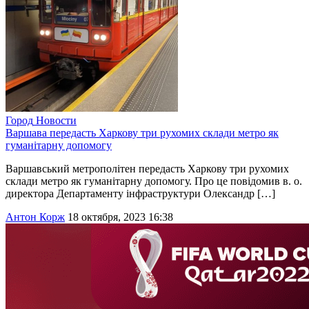
Город
Новости
Варшава передасть Харкову три рухомих склади метро як
гуманітарну допомогу
Варшавський метрополітен передасть Харкову три рухомих
склади метро як гуманітарну допомогу. Про це повідомив в. о.
директора Департаменту інфраструктури Олександр […]
Антон Корж
18 октября, 2023 16:38