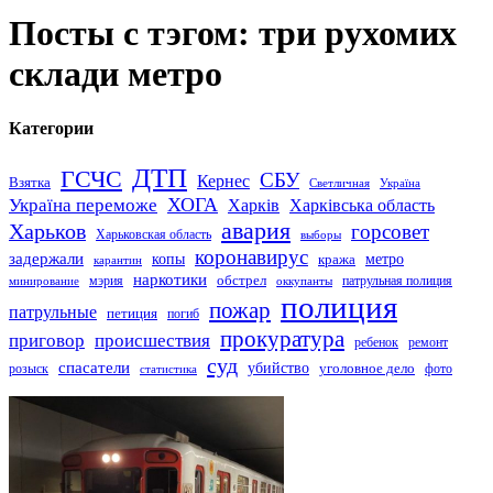
Посты с тэгом: три рухомих
склади метро
Категории
ДТП
ГСЧС
СБУ
Кернес
Взятка
Светличная
Україна
Україна переможе
ХОГА
Харків
Харківська область
авария
Харьков
горсовет
Харьковская область
выборы
коронавирус
задержали
копы
кража
метро
карантин
наркотики
обстрел
мэрия
патрульная полиция
оккупанты
минирование
полиция
пожар
патрульные
петиция
погиб
прокуратура
приговор
происшествия
ремонт
ребенок
суд
спасатели
убийство
розыск
уголовное дело
статистика
фото