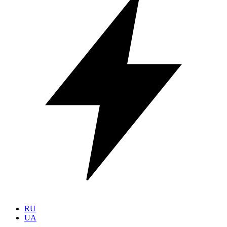
RU
UA