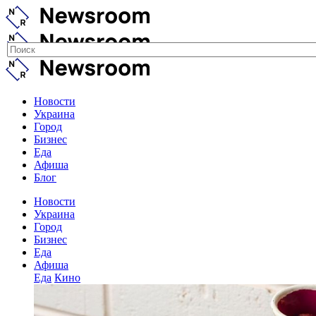
Новости
Украина
Город
Бизнес
Еда
Афиша
Блог
Новости
Украина
Город
Бизнес
Еда
Афиша
Еда
Кино