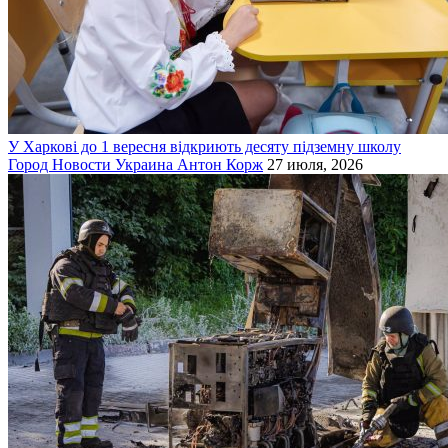
У Харкові до 1 вересня відкриють десяту підземну школу
Город
Новости
Украина
Антон Корж
27 июля, 2026