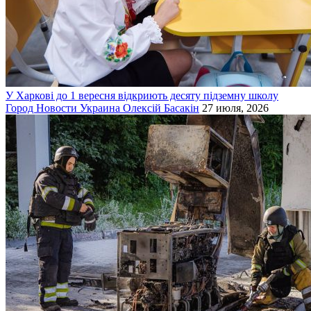
У Харкові до 1 вересня відкриють десяту підземну школу
Город
Новости
Украина
Олексій Басакін
27 июля, 2026