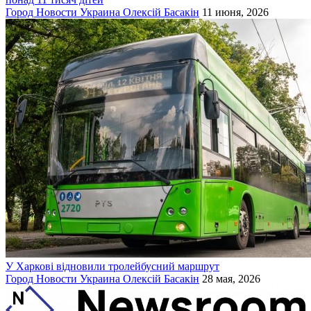
Город
Новости
Украина
Олексій Басакін
11 июня, 2026
У Харкові відновили тролейбусний маршрут
Город
Новости
Украина
Олексій Басакін
28 мая, 2026