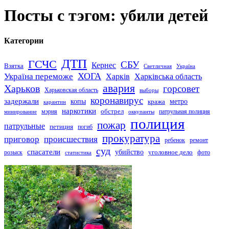
Посты с тэгом: убили детей
Категории
ДТП
ГСЧС
СБУ
Кернес
Взятка
Светличная
Україна
Україна переможе
ХОГА
Харків
Харківська область
авария
Харьков
горсовет
Харьковская область
выборы
коронавирус
задержали
копы
кража
метро
карантин
наркотики
обстрел
мэрия
патрульная полиция
оккупанты
минирование
полиция
пожар
патрульные
петиция
погиб
прокуратура
приговор
происшествия
ремонт
ребенок
суд
спасатели
убийство
розыск
уголовное дело
статистика
фото