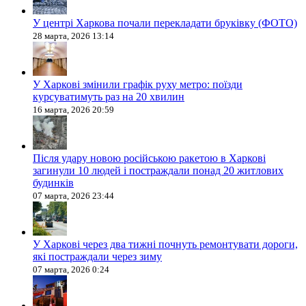
У центрі Харкова почали перекладати бруківку (ФОТО)
28 марта, 2026 13:14
У Харкові змінили графік руху метро: поїзди
курсуватимуть раз на 20 хвилин
16 марта, 2026 20:59
Після удару новою російською ракетою в Харкові
загинули 10 людей і постраждали понад 20 житлових
будинків
07 марта, 2026 23:44
У Харкові через два тижні почнуть ремонтувати дороги,
які постраждали через зиму
07 марта, 2026 0:24