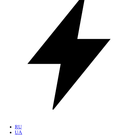
RU
UA