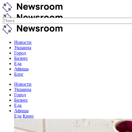
Новости
Украина
Город
Бизнес
Еда
Афиша
Блог
Новости
Украина
Город
Бизнес
Еда
Афиша
Еда
Кино