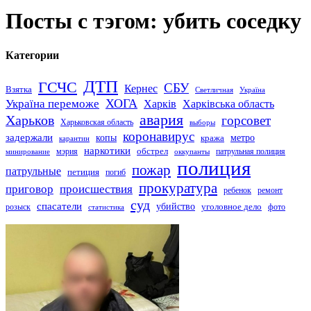
Посты с тэгом: убить соседку
Категории
ДТП
ГСЧС
СБУ
Кернес
Взятка
Светличная
Україна
Україна переможе
ХОГА
Харків
Харківська область
авария
Харьков
горсовет
Харьковская область
выборы
коронавирус
задержали
копы
кража
метро
карантин
наркотики
обстрел
мэрия
патрульная полиция
оккупанты
минирование
полиция
пожар
патрульные
петиция
погиб
прокуратура
приговор
происшествия
ремонт
ребенок
суд
спасатели
убийство
розыск
уголовное дело
статистика
фото