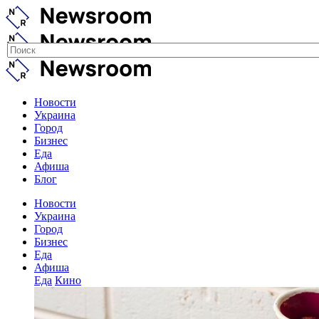
Новости
Украина
Город
Бизнес
Еда
Афиша
Блог
Новости
Украина
Город
Бизнес
Еда
Афиша
Еда
Кино