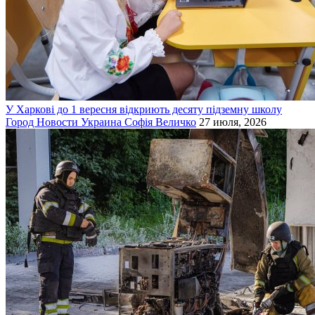
У Харкові до 1 вересня відкриють десяту підземну школу
Город
Новости
Украина
Софія Величко
27 июля, 2026