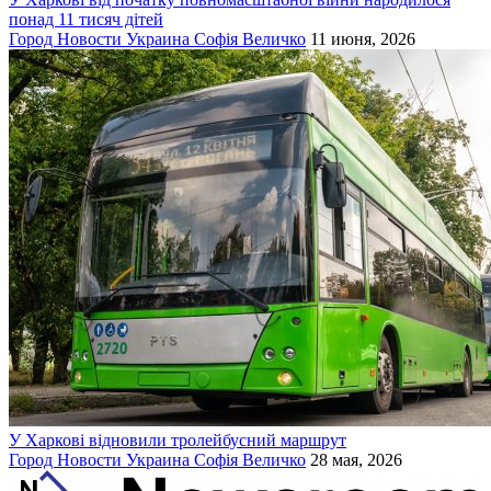
понад 11 тисяч дітей
Город
Новости
Украина
Софія Величко
11 июня, 2026
У Харкові відновили тролейбусний маршрут
Город
Новости
Украина
Софія Величко
28 мая, 2026