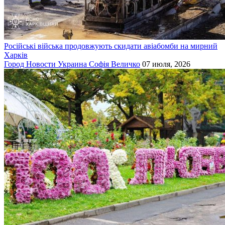
Російські війська продовжують скидати авіабомби на мирний
Харків
Город
Новости
Украина
Софія Величко
07 июля, 2026