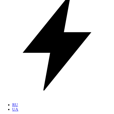
RU
UA