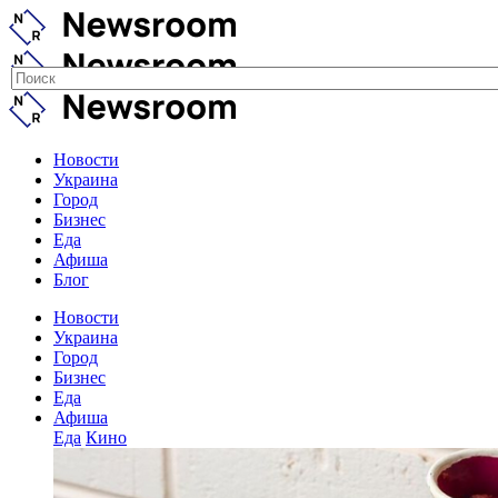
Новости
Украина
Город
Бизнес
Еда
Афиша
Блог
Новости
Украина
Город
Бизнес
Еда
Афиша
Еда
Кино