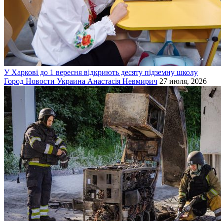
У Харкові до 1 вересня відкриють десяту підземну школу
Город
Новости
Украина
Анастасія Невмирич
27 июля, 2026