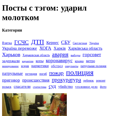
Посты с тэгом: ударил
молотком
Категории
ДТП
ГСЧС
СБУ
Кернес
Взятка
Светличная
Україна
Україна переможе
ХОГА
Харків
Харківська область
авария
Харьков
горсовет
Харьковская область
выборы
коронавирус
задержали
копы
кража
метро
карантин
наркотики
обстрел
мэрия
патрульная полиция
оккупанты
минирование
полиция
пожар
патрульные
петиция
погиб
прокуратура
приговор
происшествия
ремонт
ребенок
суд
спасатели
убийство
розыск
уголовное дело
статистика
фото