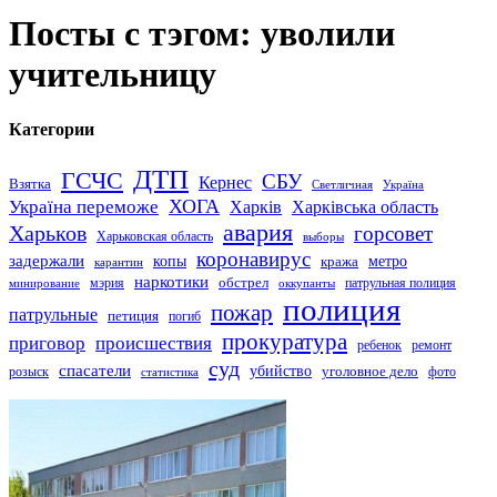
Посты с тэгом: уволили
учительницу
Категории
ДТП
ГСЧС
СБУ
Кернес
Взятка
Светличная
Україна
Україна переможе
ХОГА
Харків
Харківська область
авария
Харьков
горсовет
Харьковская область
выборы
коронавирус
задержали
копы
кража
метро
карантин
наркотики
обстрел
мэрия
патрульная полиция
оккупанты
минирование
полиция
пожар
патрульные
петиция
погиб
прокуратура
приговор
происшествия
ремонт
ребенок
суд
спасатели
убийство
розыск
уголовное дело
статистика
фото