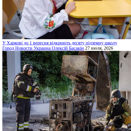
У Харкові до 1 вересня відкриють десяту підземну школу
Город
Новости
Украина
Олексій Басакін
27 июля, 2026