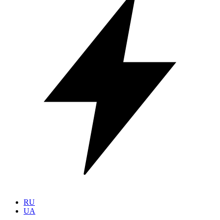
RU
UA