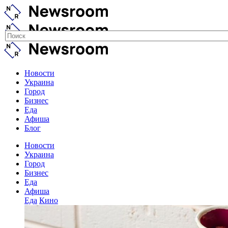
Новости
Украина
Город
Бизнес
Еда
Афиша
Блог
Новости
Украина
Город
Бизнес
Еда
Афиша
Еда
Кино