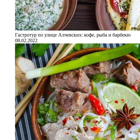
Гастротур по улице Алчевских: кофе, рыба и барбекю
08.02.2022