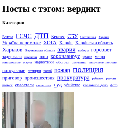
Посты с тэгом: вердикт
Категории
ДТП
ГСЧС
СБУ
Кернес
Взятка
Светличная
Україна
Україна переможе
ХОГА
Харків
Харківська область
авария
Харьков
горсовет
Харьковская область
выборы
коронавирус
задержали
копы
кража
метро
карантин
наркотики
обстрел
мэрия
патрульная полиция
оккупанты
минирование
полиция
пожар
патрульные
петиция
погиб
прокуратура
приговор
происшествия
ремонт
ребенок
суд
спасатели
убийство
розыск
уголовное дело
статистика
фото