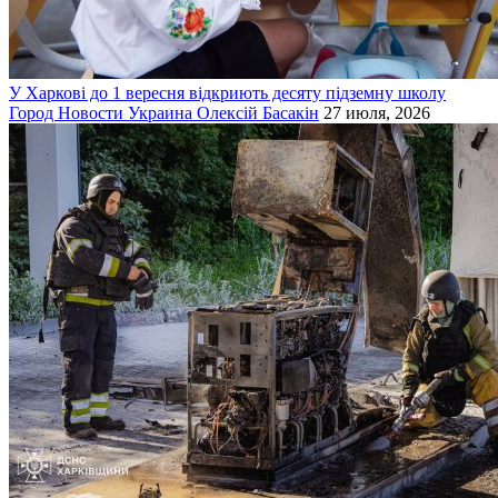
У Харкові до 1 вересня відкриють десяту підземну школу
Город
Новости
Украина
Олексій Басакін
27 июля, 2026