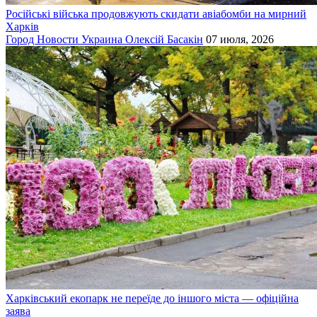
Російські війська продовжують скидати авіабомби на мирний
Харків
Город
Новости
Украина
Олексій Басакін
07 июля, 2026
Харківський екопарк не переїде до іншого міста — офіційна
заява