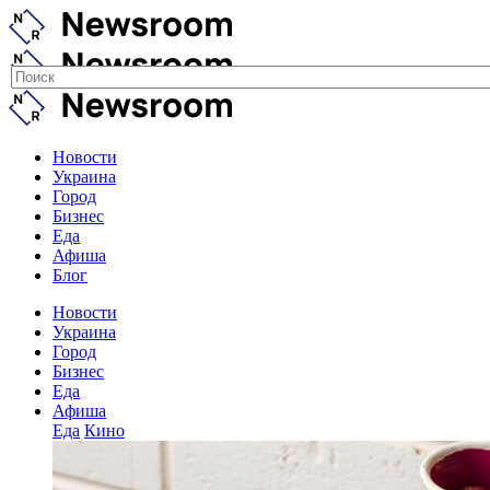
Новости
Украина
Город
Бизнес
Еда
Афиша
Блог
Новости
Украина
Город
Бизнес
Еда
Афиша
Еда
Кино