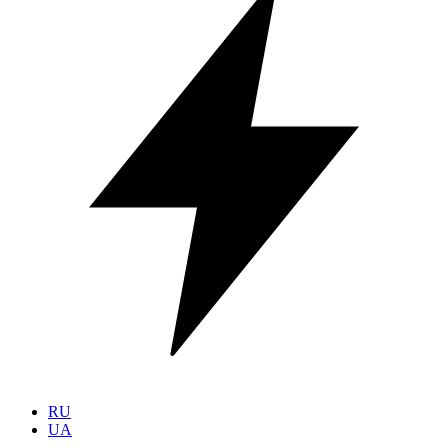
RU
UA