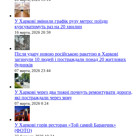
У Харкові змінили графік руху метро: поїзди
курсуватимуть раз на 20 хвилин
16 марта, 2026 20:59
Після удару новою російською ракетою в Харкові
загинули 10 людей і постраждали понад 20 житлових
будинків
07 марта, 2026 23:44
У Харкові через два тижні почнуть ремонтувати дороги,
які постраждали через зиму
07 марта, 2026 0:24
У Харкові горів ресторан «Той самий Баранчик»
(ФОТО)