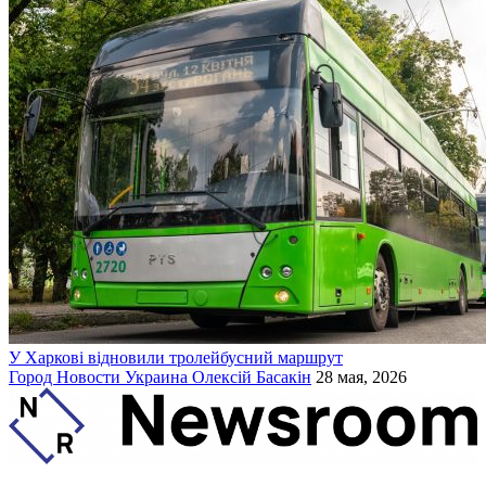
У Харкові відновили тролейбусний маршрут
Город
Новости
Украина
Олексій Басакін
28 мая, 2026