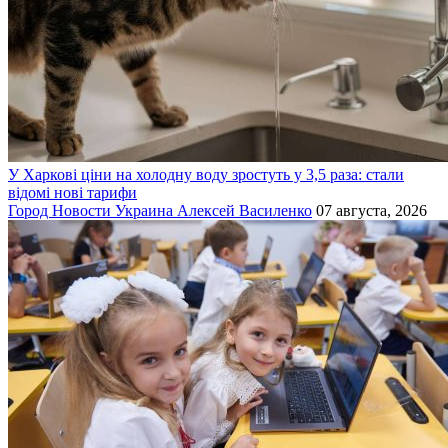
У Харкові ціни на холодну воду зростуть у 3,5 раза: стали
відомі нові тарифи
Город
Новости
Украина
Алексей Василенко
07 августа, 2026