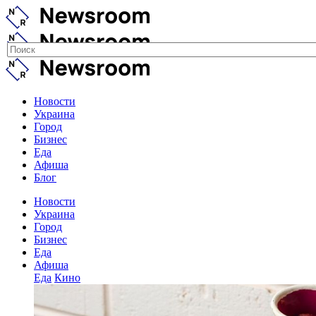
Новости
Украина
Город
Бизнес
Еда
Афиша
Блог
Новости
Украина
Город
Бизнес
Еда
Афиша
Еда
Кино