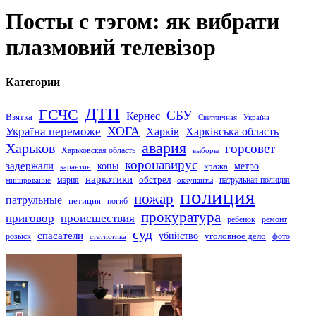
Посты с тэгом: як вибрати
плазмовий телевізор
Категории
ДТП
ГСЧС
СБУ
Кернес
Взятка
Светличная
Україна
Україна переможе
ХОГА
Харків
Харківська область
авария
Харьков
горсовет
Харьковская область
выборы
коронавирус
задержали
копы
кража
метро
карантин
наркотики
обстрел
мэрия
патрульная полиция
оккупанты
минирование
полиция
пожар
патрульные
петиция
погиб
прокуратура
приговор
происшествия
ремонт
ребенок
суд
спасатели
убийство
розыск
уголовное дело
статистика
фото