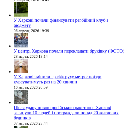
У Харкові почали фінансувати регбійний клуб з
бюджету
06 апреля, 2026 19:39
У центрі Харкова почали перекладати бруківку (ФОТО)
28 марта, 2026 13:14
У Харкові змінили графік руху метро: поїзди
курсуватимуть раз на 20 хвилин
16 марта, 2026 20:59
Після удару новою російською ракетою в Харкові
загинули 10 людей і постраждали понад 20 житлових
будинків
07 марта, 2026 23:44