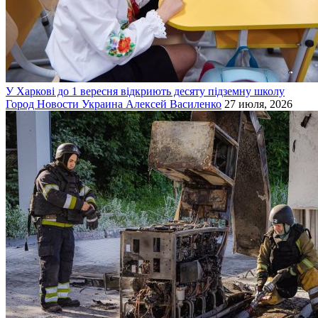
У Харкові до 1 вересня відкриють десяту підземну школу
Город
Новости
Украина
Алексей Василенко
27 июля, 2026