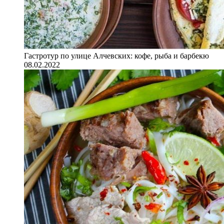
Гастротур по улице Алчевских: кофе, рыба и барбекю
08.02.2022