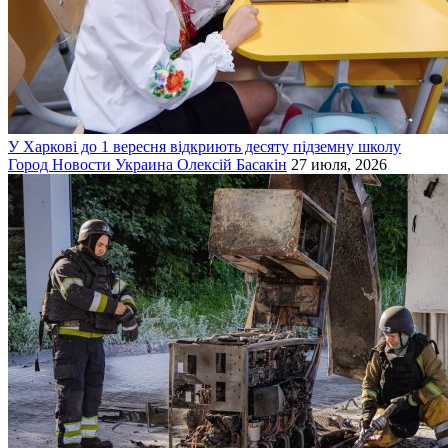
У Харкові до 1 вересня відкриють десяту підземну школу
Город
Новости
Украина
Олексій Басакін
27 июля, 2026