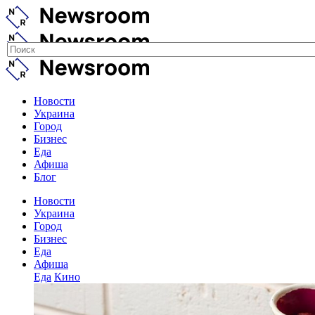
Новости
Украина
Город
Бизнес
Еда
Афиша
Блог
Новости
Украина
Город
Бизнес
Еда
Афиша
Еда
Кино