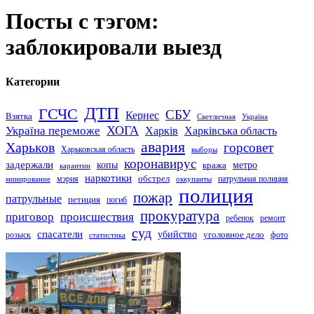
Посты с тэгом:
заблокировали выезд
Категории
ДТП
ГСЧС
СБУ
Кернес
Взятка
Светличная
Україна
Україна переможе
ХОГА
Харків
Харківська область
авария
Харьков
горсовет
Харьковская область
выборы
коронавирус
задержали
копы
кража
метро
карантин
наркотики
обстрел
мэрия
патрульная полиция
оккупанты
минирование
полиция
пожар
патрульные
петиция
погиб
прокуратура
приговор
происшествия
ремонт
ребенок
суд
спасатели
убийство
розыск
уголовное дело
статистика
фото