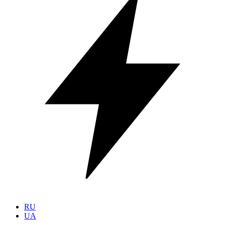
RU
UA