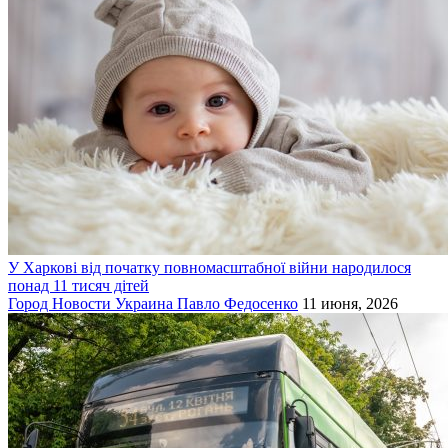
У Харкові від початку повномасштабної війни народилося
понад 11 тисяч дітей
Город
Новости
Украина
Павло Федосенко
11 июня, 2026