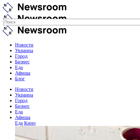
Новости
Украина
Город
Бизнес
Еда
Афиша
Блог
Новости
Украина
Город
Бизнес
Еда
Афиша
Еда
Кино