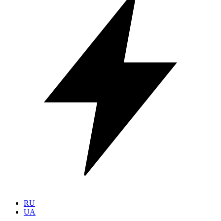
RU
UA