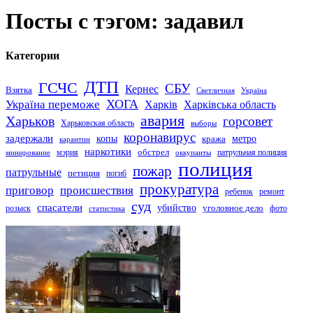
Посты с тэгом: задавил
Категории
ДТП
ГСЧС
СБУ
Кернес
Взятка
Светличная
Україна
Україна переможе
ХОГА
Харків
Харківська область
авария
Харьков
горсовет
Харьковская область
выборы
коронавирус
задержали
копы
кража
метро
карантин
наркотики
обстрел
мэрия
патрульная полиция
оккупанты
минирование
полиция
пожар
патрульные
петиция
погиб
прокуратура
приговор
происшествия
ремонт
ребенок
суд
спасатели
убийство
розыск
уголовное дело
статистика
фото