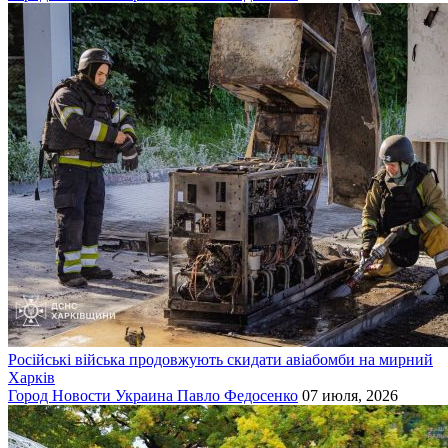
Російські війська продовжують скидати авіабомби на мирний
Харків
Город
Новости
Украина
Павло Федосенко
07 июля, 2026