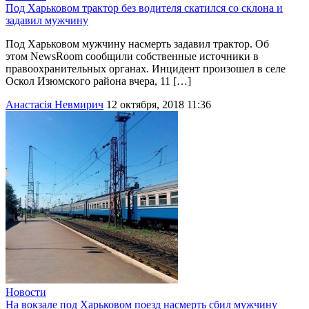
Под Харьковом трактор без водителя скатился со склона и
задавил мужчину
Под Харьковом мужчину насмерть задавил трактор. Об
этом NewsRoom сообщили собственные источники в
правоохранительных органах. Инцидент произошел в селе
Оскол Изюмского района вчера, 11 […]
Анастасія Невмирич
12 октября, 2018 11:36
Новости
На вокзале под Харьковом поезд насмерть сбил мужчину