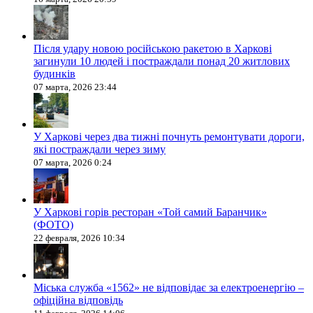
Після удару новою російською ракетою в Харкові
загинули 10 людей і постраждали понад 20 житлових
будинків
07 марта, 2026 23:44
У Харкові через два тижні почнуть ремонтувати дороги,
які постраждали через зиму
07 марта, 2026 0:24
У Харкові горів ресторан «Той самий Баранчик»
(ФОТО)
22 февраля, 2026 10:34
Міська служба «1562» не відповідає за електроенергію –
офіційна відповідь