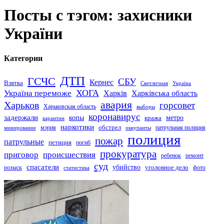
Посты с тэгом: захисники
України
Категории
ДТП
ГСЧС
СБУ
Кернес
Взятка
Светличная
Україна
Україна переможе
ХОГА
Харків
Харківська область
авария
Харьков
горсовет
Харьковская область
выборы
коронавирус
задержали
копы
кража
метро
карантин
наркотики
обстрел
мэрия
патрульная полиция
оккупанты
минирование
полиция
пожар
патрульные
петиция
погиб
прокуратура
приговор
происшествия
ремонт
ребенок
суд
спасатели
убийство
розыск
уголовное дело
статистика
фото