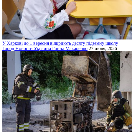
У Харкові до 1 вересня відкриють десяту підземну школу
Город
Новости
Украина
Ганна Макаренко
27 июля, 2026