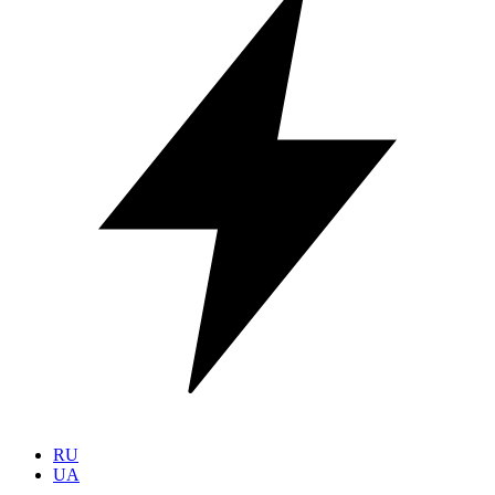
RU
UA