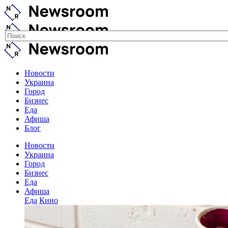
Новости
Украина
Город
Бизнес
Еда
Афиша
Блог
Новости
Украина
Город
Бизнес
Еда
Афиша
Еда
Кино