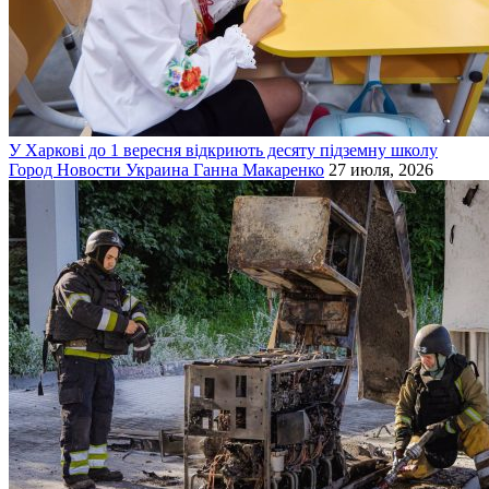
У Харкові до 1 вересня відкриють десяту підземну школу
Город
Новости
Украина
Ганна Макаренко
27 июля, 2026