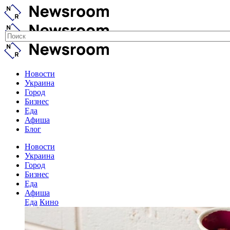
Новости
Украина
Город
Бизнес
Еда
Афиша
Блог
Новости
Украина
Город
Бизнес
Еда
Афиша
Еда
Кино