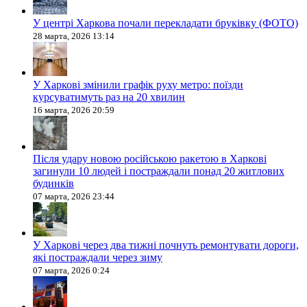
У центрі Харкова почали перекладати бруківку (ФОТО)
28 марта, 2026 13:14
У Харкові змінили графік руху метро: поїзди
курсуватимуть раз на 20 хвилин
16 марта, 2026 20:59
Після удару новою російською ракетою в Харкові
загинули 10 людей і постраждали понад 20 житлових
будинків
07 марта, 2026 23:44
У Харкові через два тижні почнуть ремонтувати дороги,
які постраждали через зиму
07 марта, 2026 0:24