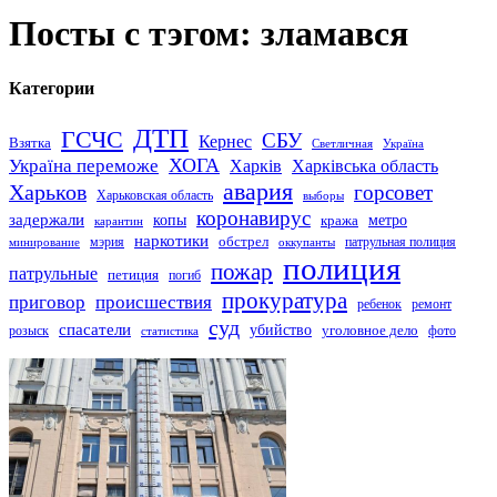
Посты с тэгом: зламався
Категории
ДТП
ГСЧС
СБУ
Кернес
Взятка
Светличная
Україна
Україна переможе
ХОГА
Харків
Харківська область
авария
Харьков
горсовет
Харьковская область
выборы
коронавирус
задержали
копы
кража
метро
карантин
наркотики
обстрел
мэрия
патрульная полиция
оккупанты
минирование
полиция
пожар
патрульные
петиция
погиб
прокуратура
приговор
происшествия
ремонт
ребенок
суд
спасатели
убийство
розыск
уголовное дело
статистика
фото