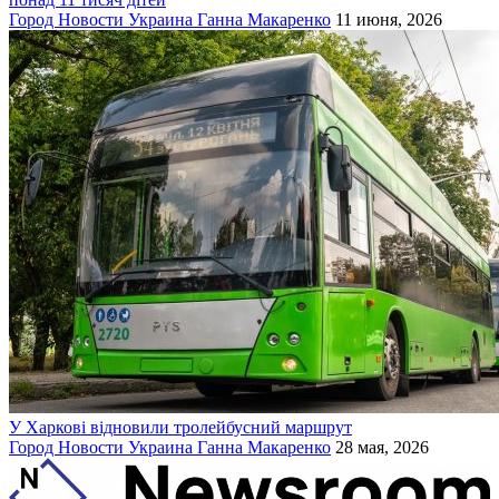
Город
Новости
Украина
Ганна Макаренко
11 июня, 2026
У Харкові відновили тролейбусний маршрут
Город
Новости
Украина
Ганна Макаренко
28 мая, 2026