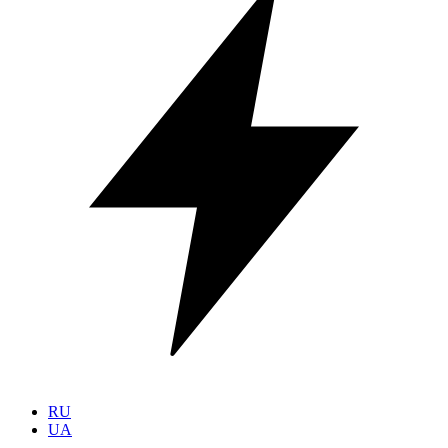
RU
UA