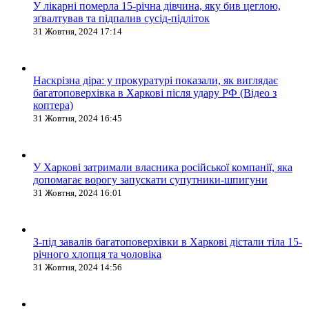
У лікарні померла 15-річна дівчина, яку бив цеглою,
зґвалтував та підпалив сусід-підліток
31 Жовтня, 2024 17:14
Наскрізна діра: у прокуратурі показали, як виглядає
багатоповерхівка в Харкові після удару РФ (Відео з
коптера)
31 Жовтня, 2024 16:45
У Харкові затримали власника російської компанії, яка
допомагає ворогу запускати супутники-шпигуни
31 Жовтня, 2024 16:01
З-під завалів багатоповерхівки в Харкові дістали тіла 15-
річного хлопця та чоловіка
31 Жовтня, 2024 14:56