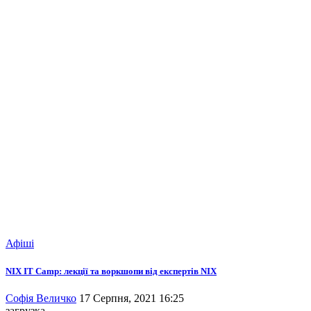
Афіші
NIX IT Camp: лекції та воркшопи від експертів NIX
Софія Величко
17 Серпня, 2021 16:25
загрузка...