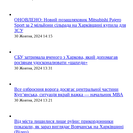
ОНОВЛЕНО: Новий позашляховик Mitsubishi Pajero
Sport за 2 мільйони сільрада на Харківщині купила для
ЗСУ
30 Жовтня, 2024 14:15
СБУ затримала вченого з Харкова, який допомагав
росіянам удосконалювати «шахеди»
30 Жовтня, 2024 13:31
Все озброєння ворога досягає центральної частини
Куп’янська, ситуація вкрай важка — начальник МВА
30 Жовтня, 2024 13:21
Від міста лишилися лише руїни: прикордонники
показали, як зараз виглядає Вовчанськ на Харківщині
(Відео)