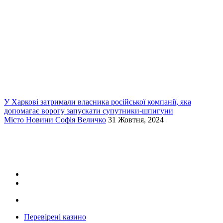
У Харкові затримали власника російської компанії, яка
допомагає ворогу запускати супутники-шпигуни
Місто
Новини
Софія Величко
31 Жовтня, 2024
Перевірені казино