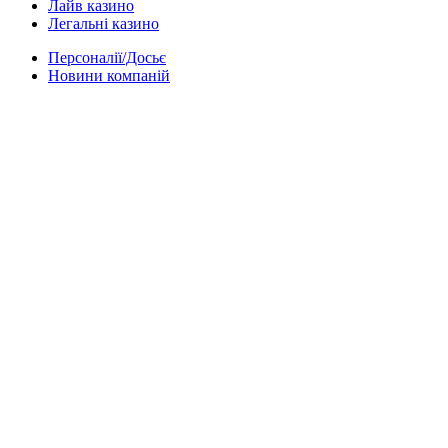
Лайв казино
Легальні казино
Персоналії/Досьє
Новини компаній