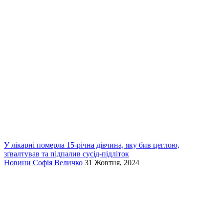
У лікарні померла 15-річна дівчина, яку бив цеглою,
зґвалтував та підпалив сусід-підліток
Новини
Софія Величко
31 Жовтня, 2024