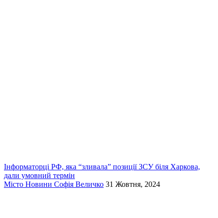
Інформаторці РФ, яка “зливала” позиції ЗСУ біля Харкова,
дали умовний термін
Місто
Новини
Софія Величко
31 Жовтня, 2024