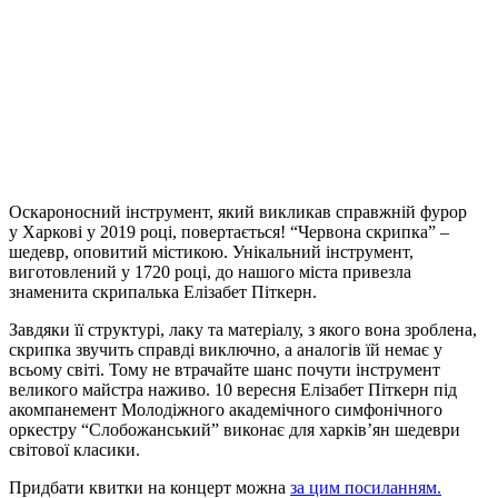
Оскароносний інструмент, який викликав справжній фурор
у Харкові у 2019 році, повертається! “Червона скрипка” –
шедевр, оповитий містикою. Унікальний інструмент,
виготовлений у 1720 році, до нашого міста привезла
знаменита скрипалька Елізабет Піткерн.
Завдяки її структурі, лаку та матеріалу, з якого вона зроблена,
скрипка звучить справді виключно, а аналогів їй немає у
всьому світі. Тому не втрачайте шанс почути інструмент
великого майстра наживо. 10 вересня Елізабет Піткерн під
акомпанемент Молодіжного академічного симфонічного
оркестру “Слобожанський” виконає для харків’ян шедеври
світової класики.
Придбати квитки на концерт можна
за цим посиланням.