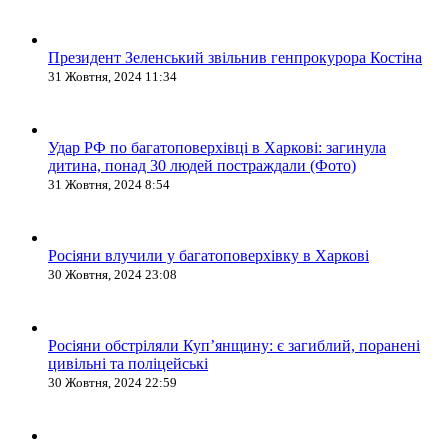
Президент Зеленський звільнив генпрокурора Костіна
31 Жовтня, 2024 11:34
Удар РФ по багатоповерхівці в Харкові: загинула
дитина, понад 30 людей постраждали (Фото)
31 Жовтня, 2024 8:54
Росіяни влучили у багатоповерхівку в Харкові
30 Жовтня, 2024 23:08
Росіяни обстріляли Купʼянщину: є загиблий, поранені
цивільні та поліцейські
30 Жовтня, 2024 22:59