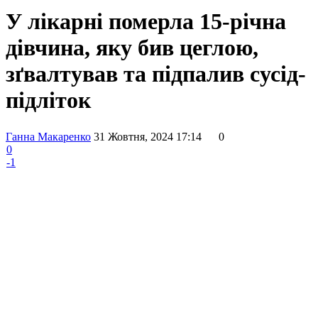
У лікарні померла 15-річна
дівчина, яку бив цеглою,
зґвалтував та підпалив сусід-
підліток
Ганна Макаренко
31 Жовтня, 2024 17:14
0
0
-1