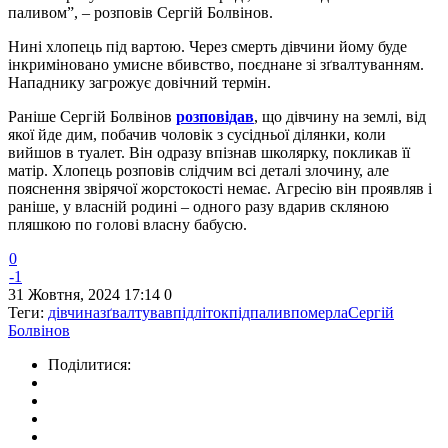
паливом”, – розповів Сергій Болвінов.
Нині хлопець під вартою. Через смерть дівчини йому буде
інкриміновано умисне вбивство, поєднане зі зґвалтуванням.
Нападнику загрожує довічний термін.
Раніше Сергій Болвінов
розповідав
, що дівчину на землі, від
якої йде дим, побачив чоловік з сусідньої ділянки, коли
вийшов в туалет. Він одразу впізнав школярку, покликав її
матір. Хлопець розповів слідчим всі деталі злочину, але
пояснення звірячої жорстокості немає. Агресію він проявляв і
раніше, у власній родині – одного разу вдарив скляною
пляшкою по голові власну бабусю.
0
-1
31 Жовтня, 2024 17:14
0
Теги:
дівчина
зґвалтував
підліток
підпалив
померла
Сергій
Болвінов
Поділитися: