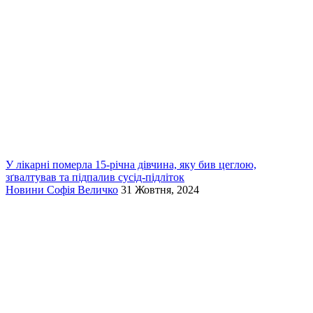
У лікарні померла 15-річна дівчина, яку бив цеглою,
зґвалтував та підпалив сусід-підліток
Новини
Софія Величко
31 Жовтня, 2024