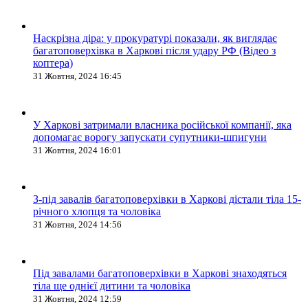
Наскрізна діра: у прокуратурі показали, як виглядає
багатоповерхівка в Харкові після удару РФ (Відео з
коптера)
31 Жовтня, 2024 16:45
У Харкові затримали власника російської компанії, яка
допомагає ворогу запускати супутники-шпигуни
31 Жовтня, 2024 16:01
З-під завалів багатоповерхівки в Харкові дістали тіла 15-
річного хлопця та чоловіка
31 Жовтня, 2024 14:56
Під завалами багатоповерхівки в Харкові знаходяться
тіла ще однієї дитини та чоловіка
31 Жовтня, 2024 12:59