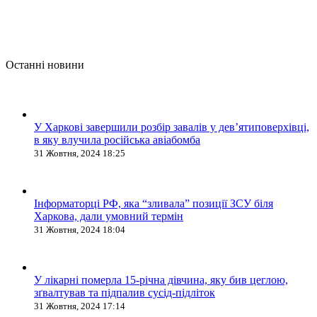
Останні новини
У Харкові завершили розбір завалів у дев’ятиповерхівці,
в яку влучила російська авіабомба
31 Жовтня, 2024 18:25
Інформаторці РФ, яка “зливала” позиції ЗСУ біля
Харкова, дали умовний термін
31 Жовтня, 2024 18:04
У лікарні померла 15-річна дівчина, яку бив цеглою,
зґвалтував та підпалив сусід-підліток
31 Жовтня, 2024 17:14