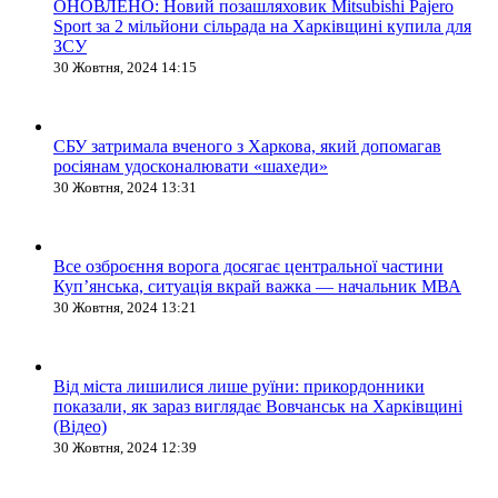
ОНОВЛЕНО: Новий позашляховик Mitsubishi Pajero
Sport за 2 мільйони сільрада на Харківщині купила для
ЗСУ
30 Жовтня, 2024 14:15
СБУ затримала вченого з Харкова, який допомагав
росіянам удосконалювати «шахеди»
30 Жовтня, 2024 13:31
Все озброєння ворога досягає центральної частини
Куп’янська, ситуація вкрай важка — начальник МВА
30 Жовтня, 2024 13:21
Від міста лишилися лише руїни: прикордонники
показали, як зараз виглядає Вовчанськ на Харківщині
(Відео)
30 Жовтня, 2024 12:39