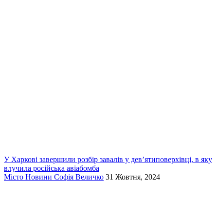
У Харкові завершили розбір завалів у дев’ятиповерхівці, в яку
влучила російська авіабомба
Місто
Новини
Софія Величко
31 Жовтня, 2024