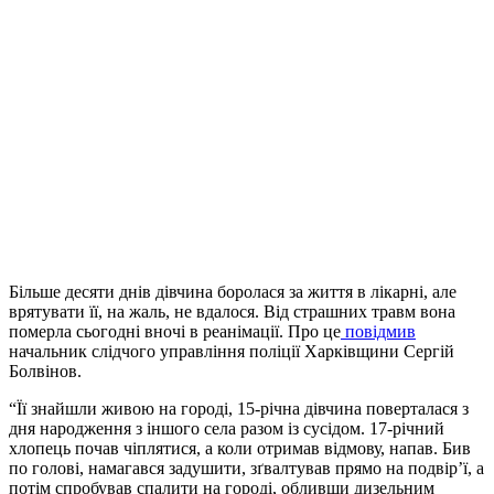
Більше десяти днів дівчина боролася за життя в лікарні, але
врятувати її, на жаль, не вдалося. Від страшних травм вона
померла сьогодні вночі в реанімації. Про це
повідмив
начальник слідчого управління поліції Харківщини Сергій
Болвінов.
“Її знайшли живою на городі, 15-річна дівчина поверталася з
дня народження з іншого села разом із сусідом. 17-річний
хлопець почав чіплятися, а коли отримав відмову, напав. Бив
по голові, намагався задушити, зґвалтував прямо на подвір’ї, а
потім спробував спалити на городі, обливши дизельним