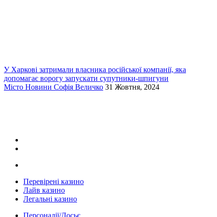
У Харкові затримали власника російської компанії, яка
допомагає ворогу запускати супутники-шпигуни
Місто
Новини
Софія Величко
31 Жовтня, 2024
Перевірені казино
Лайв казино
Легальні казино
Персоналії/Досьє