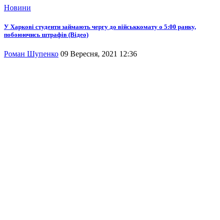
Новини
У Харкові студенти займають чергу до військкомату о 5:00 ранку,
побоюючись штрафів (Відео)
Роман Шупенко
09 Вересня, 2021 12:36