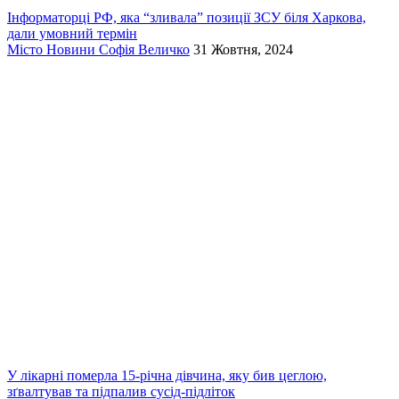
Інформаторці РФ, яка “зливала” позиції ЗСУ біля Харкова,
дали умовний термін
Місто
Новини
Софія Величко
31 Жовтня, 2024
У лікарні померла 15-річна дівчина, яку бив цеглою,
зґвалтував та підпалив сусід-підліток