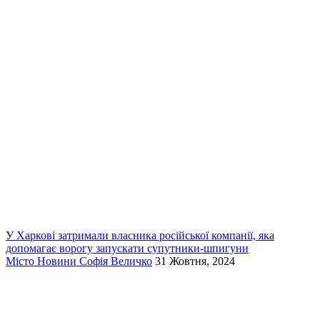
У Харкові затримали власника російської компанії, яка
допомагає ворогу запускати супутники-шпигуни
Місто
Новини
Софія Величко
31 Жовтня, 2024