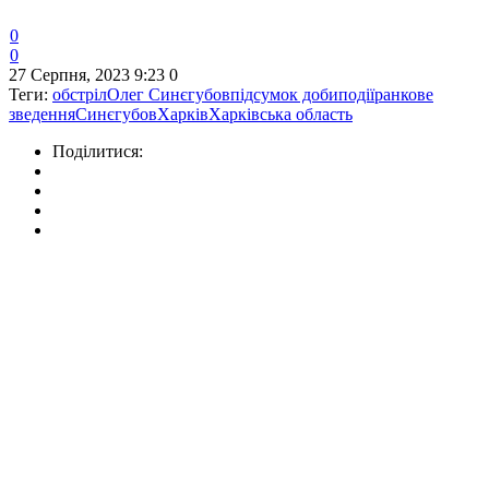
0
0
27 Серпня, 2023 9:23
0
Теги:
обстріл
Олег Синєгубов
підсумок доби
події
ранкове
зведення
Синєгубов
Харків
Харківська область
Поділитися: