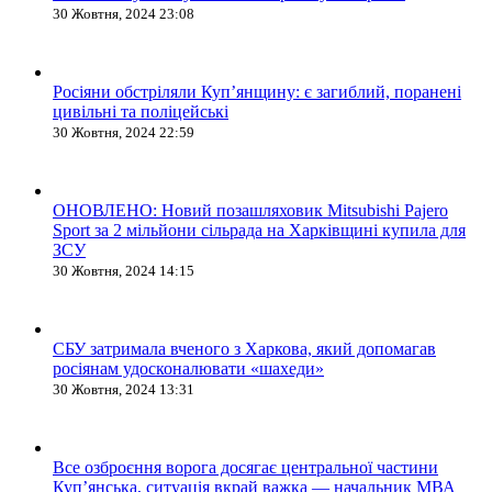
30 Жовтня, 2024 23:08
Росіяни обстріляли Купʼянщину: є загиблий, поранені
цивільні та поліцейські
30 Жовтня, 2024 22:59
ОНОВЛЕНО: Новий позашляховик Mitsubishi Pajero
Sport за 2 мільйони сільрада на Харківщині купила для
ЗСУ
30 Жовтня, 2024 14:15
СБУ затримала вченого з Харкова, який допомагав
росіянам удосконалювати «шахеди»
30 Жовтня, 2024 13:31
Все озброєння ворога досягає центральної частини
Куп’янська, ситуація вкрай важка — начальник МВА