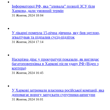
Інформаторці РФ, яка “зливала” позиції ЗСУ біля
Харкова, дали умовний термін
31 Жовтня, 2024 18:04
У лікарні померла 15-річна дівчина, яку бив цеглою,
зґвалтував та підпалив сусід-підліток
31 Жовтня, 2024 17:14
Наскрізна діра: у прокуратурі показали, як виглядає
багатоповерхівка в Харкові після удару РФ (Відео з
коптера)
31 Жовтня, 2024 16:45
У Харкові затримали власника російської компанії, яка
допомагає ворогу запускати супутники-шпигуни
31 Жовтня, 2024 16:01