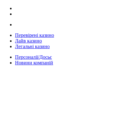
Перевірені казино
Лайв казино
Легальні казино
Персоналії/Досьє
Новини компаній