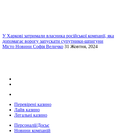
У Харкові затримали власника російської компанії, яка
допомагає ворогу запускати супутники-шпигуни
Місто
Новини
Софія Величко
31 Жовтня, 2024
Перевірені казино
Лайв казино
Легальні казино
Персоналії/Досьє
Новини компаній