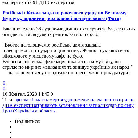
експертизи та 91 ДНК-експертиза.
Російські війська завдали ракетного удару по Великому
Бурлуку, поранено двох жінок і поліцейського (Фото)
Вже проведено 36 судово-медичних експертиз та 64 детальних
оглядів тіл та людських решток загиблих осіб.
“Вкотре наголошуємо: російська армія завдала
цілеспрямований удар по цивільним. Жодного українського
військового у місцевому кафе не було.
Вчергове російська федерація показала всьому світу, що
стріляє по мирних мешканцях та знищує українців як народ.”
— наголошується у повідомленні пресслужби прокуратури.
0
0
10 Жовтня, 2023 14:45
0
Теги:
зросла кількість жертв
судово-медична експертиза
триває
ДНК експертиза
тривають встановлення загиблих
удар по селу
Гроза
Харківська область
Поділитися: