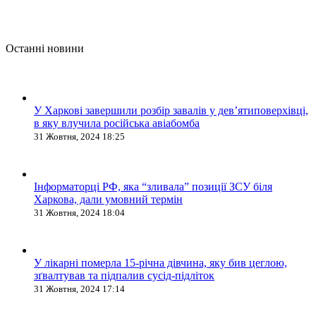
Останні новини
У Харкові завершили розбір завалів у дев’ятиповерхівці,
в яку влучила російська авіабомба
31 Жовтня, 2024 18:25
Інформаторці РФ, яка “зливала” позиції ЗСУ біля
Харкова, дали умовний термін
31 Жовтня, 2024 18:04
У лікарні померла 15-річна дівчина, яку бив цеглою,
зґвалтував та підпалив сусід-підліток
31 Жовтня, 2024 17:14