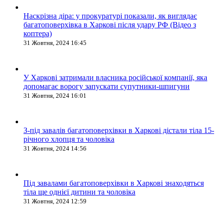
Наскрізна діра: у прокуратурі показали, як виглядає
багатоповерхівка в Харкові після удару РФ (Відео з
коптера)
31 Жовтня, 2024 16:45
У Харкові затримали власника російської компанії, яка
допомагає ворогу запускати супутники-шпигуни
31 Жовтня, 2024 16:01
З-під завалів багатоповерхівки в Харкові дістали тіла 15-
річного хлопця та чоловіка
31 Жовтня, 2024 14:56
Під завалами багатоповерхівки в Харкові знаходяться
тіла ще однієї дитини та чоловіка
31 Жовтня, 2024 12:59