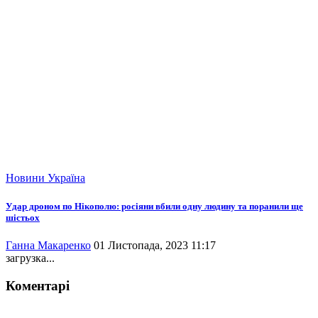
Новини
Україна
Удар дроном по Нікополю: росіяни вбили одну людину та поранили ще
шістьох
Ганна Макаренко
01 Листопада, 2023 11:17
загрузка...
Коментарі