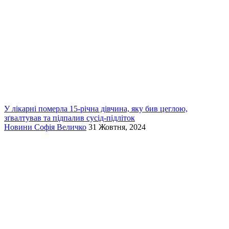
У лікарні померла 15-річна дівчина, яку бив цеглою,
зґвалтував та підпалив сусід-підліток
Новини
Софія Величко
31 Жовтня, 2024