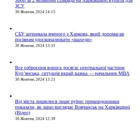
Sport за 2 мільйони сільрада на Харківщині купила для
ЗСУ
30 Жовтня, 2024 14:15
СБУ затримала вченого з Харкова, який допомагав
росіянам удосконалювати «шахеди»
30 Жовтня, 2024 13:31
Все озброєння ворога досягає центральної частини
Куп’янська, ситуація вкрай важка — начальник МВА
30 Жовтня, 2024 13:21
Від міста лишилися лише руїни: прикордонники
показали, як зараз виглядає Вовчанськ на Харківщині
(Відео)
30 Жовтня, 2024 12:39