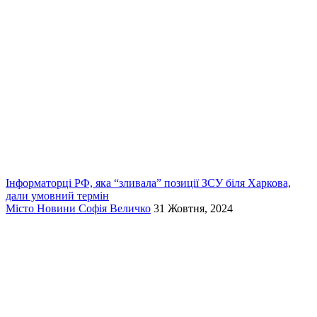
Інформаторці РФ, яка “зливала” позиції ЗСУ біля Харкова,
дали умовний термін
Місто
Новини
Софія Величко
31 Жовтня, 2024