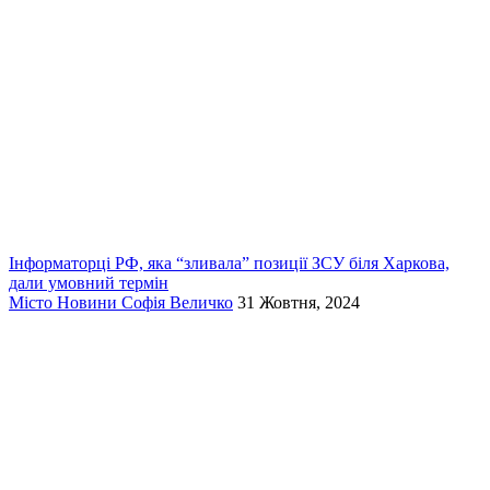
Інформаторці РФ, яка “зливала” позиції ЗСУ біля Харкова,
дали умовний термін
Місто
Новини
Софія Величко
31 Жовтня, 2024