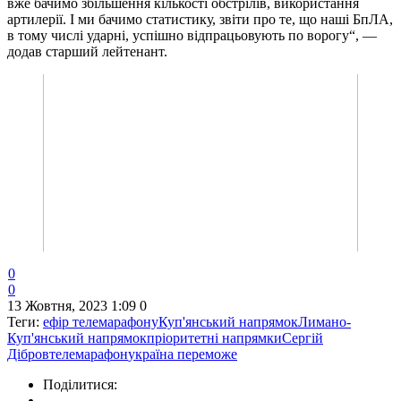
вже бачимо збільшення кількості обстрілів, використання
артилерії. І ми бачимо статистику, звіти про те, що наші БпЛА,
в тому числі ударні, успішно відпрацьовують по ворогу“, —
додав старший лейтенант.
0
0
13 Жовтня, 2023 1:09
0
Теги:
ефір телемарафону
Куп'янський напрямок
Лимано-
Куп'янський напрямок
пріоритетні напрямки
Сергій
Дібров
телемарафон
україна переможе
Поділитися: