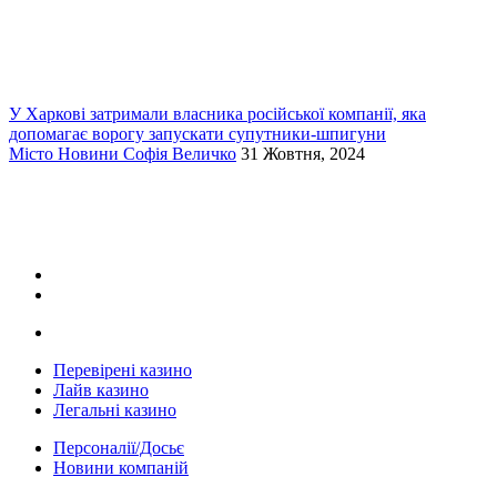
У Харкові затримали власника російської компанії, яка
допомагає ворогу запускати супутники-шпигуни
Місто
Новини
Софія Величко
31 Жовтня, 2024
Перевірені казино
Лайв казино
Легальні казино
Персоналії/Досьє
Новини компаній