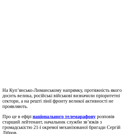
На Куп’янсько-Лиманському напрямку, протяжність якого
досить велика, російські військові визначили пріоритетні
сектори, а на решті лінії фронту великої активності не
проявляють.
Про це в ефірі
національного телемарафону
розповів
старший лейтенант, начальник служби зв’язків з
громадськістю 21-ї окремої механізованої бригади Сергій
Дібров.