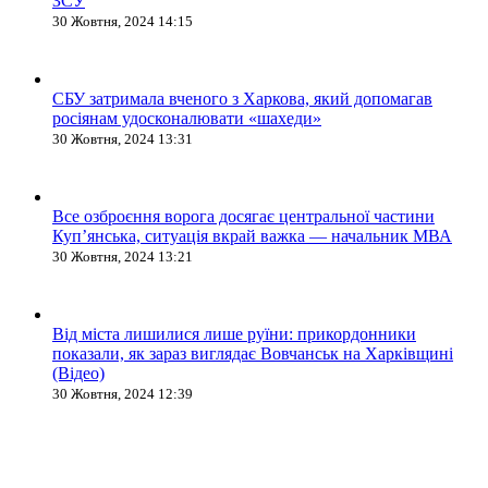
ЗСУ
30 Жовтня, 2024 14:15
СБУ затримала вченого з Харкова, який допомагав
росіянам удосконалювати «шахеди»
30 Жовтня, 2024 13:31
Все озброєння ворога досягає центральної частини
Куп’янська, ситуація вкрай важка — начальник МВА
30 Жовтня, 2024 13:21
Від міста лишилися лише руїни: прикордонники
показали, як зараз виглядає Вовчанськ на Харківщині
(Відео)
30 Жовтня, 2024 12:39