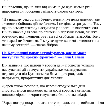
Він пояснив, що на лінії від Лимана до Куп’янська різні
підрозділи сил оборони займають окремі сектори.
“На нашому секторі ми бачимо невеличке пожвавлення, але
активних бойових дій не бачимо. І це цілком зрозуміло. Тому
що по всьому сектору наступати у ворога не вистачить сил.
Він визначив для себе пріоритетні напрямки певні, ми вже
розуміємо які, і концентрує там всі свої сили та засоби. Тому
ми наразі не бачимо якоїсь дуже-дуже великої активності на
нашому секторі“, — сказав Дібров.
На Харківщині ворог активізувався, але не може
наступати “широким фронтом”, — Ілля Євлаш
Він зазначив, що цілями у ворога дві – провести успішні
наступальні дії та змусити українське командування
перекинути під Куп’янськ та Лиман резерви, задіяні на
напрямках, пріоритетних для України.
Дібров також розповів, що через негоду кілька днів
спостерігалося зниження активності ворога, і не могла
повною мірою використовуватися безпілотна авіація.
“Зараз погода покращилася, потеплішало, сонце вийшло – і ми