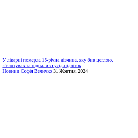
У лікарні померла 15-річна дівчина, яку бив цеглою,
зґвалтував та підпалив сусід-підліток
Новини
Софія Величко
31 Жовтня, 2024