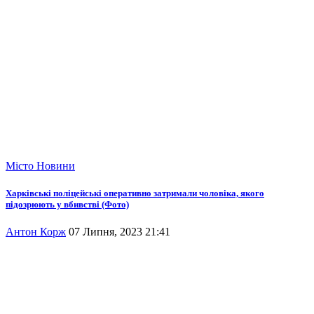
Місто
Новини
Харківські поліцейські оперативно затримали чоловіка, якого
підозрюють у вбивстві (Фото)
Антон Корж
07 Липня, 2023 21:41