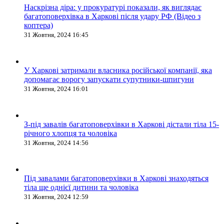
Наскрізна діра: у прокуратурі показали, як виглядає
багатоповерхівка в Харкові після удару РФ (Відео з
коптера)
31 Жовтня, 2024 16:45
У Харкові затримали власника російської компанії, яка
допомагає ворогу запускати супутники-шпигуни
31 Жовтня, 2024 16:01
З-під завалів багатоповерхівки в Харкові дістали тіла 15-
річного хлопця та чоловіка
31 Жовтня, 2024 14:56
Під завалами багатоповерхівки в Харкові знаходяться
тіла ще однієї дитини та чоловіка
31 Жовтня, 2024 12:59