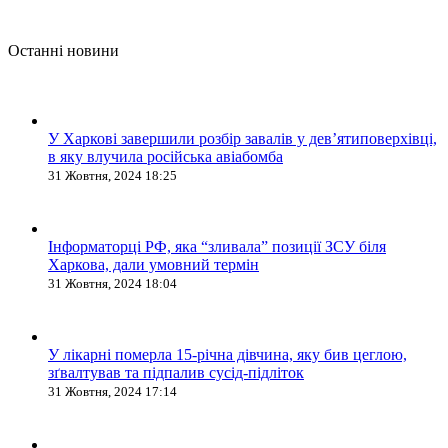
Останні новини
У Харкові завершили розбір завалів у дев’ятиповерхівці,
в яку влучила російська авіабомба
31 Жовтня, 2024 18:25
Інформаторці РФ, яка “зливала” позиції ЗСУ біля
Харкова, дали умовний термін
31 Жовтня, 2024 18:04
У лікарні померла 15-річна дівчина, яку бив цеглою,
зґвалтував та підпалив сусід-підліток
31 Жовтня, 2024 17:14