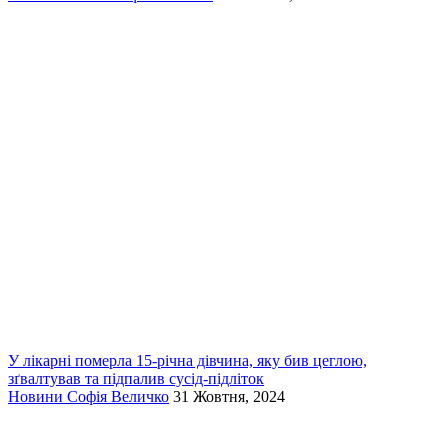
У лікарні померла 15-річна дівчина, яку бив цеглою,
зґвалтував та підпалив сусід-підліток
Новини
Софія Величко
31 Жовтня, 2024