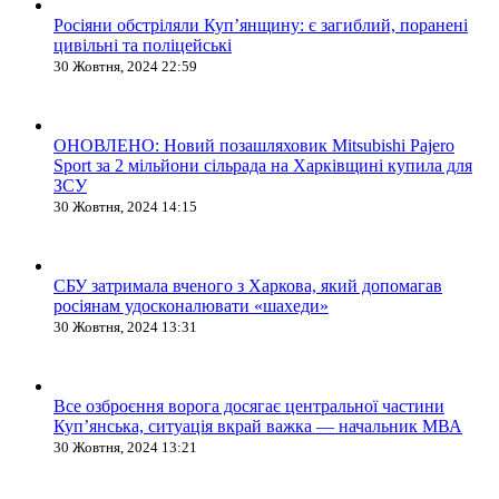
Росіяни обстріляли Купʼянщину: є загиблий, поранені
цивільні та поліцейські
30 Жовтня, 2024 22:59
ОНОВЛЕНО: Новий позашляховик Mitsubishi Pajero
Sport за 2 мільйони сільрада на Харківщині купила для
ЗСУ
30 Жовтня, 2024 14:15
СБУ затримала вченого з Харкова, який допомагав
росіянам удосконалювати «шахеди»
30 Жовтня, 2024 13:31
Все озброєння ворога досягає центральної частини
Куп’янська, ситуація вкрай важка — начальник МВА
30 Жовтня, 2024 13:21