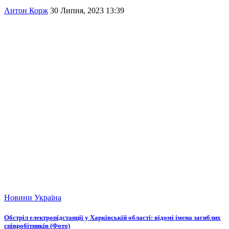
Антон Корж
30 Липня, 2023 13:39
Новини
Україна
Обстріл електропідстанції у Харківській області: відомі імена загиблих
співробітників (Фото)