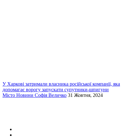
У Харкові затримали власника російської компанії, яка
допомагає ворогу запускати супутники-шпигуни
Місто
Новини
Софія Величко
31 Жовтня, 2024