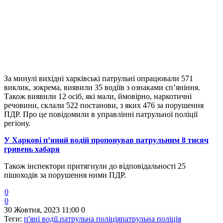
За минулі вихідні харківські патрульні опрацювали 571
виклик, зокрема, виявили 35 водіїв з ознаками сп’яніння.
Також виявили 12 осіб, які мали, ймовірно, наркотичні
речовини, склали 522 постанови, з яких 476 за порушення
ПДР. Про це повідомили в управлінні патрульної поліції
регіону.
У Харкові п’яний водій пропонував патрульним 8 тисяч
гривень хабаря
Також інспектори притягнули до відповідальності 25
пішоходів за порушення ними ПДР.
0
0
30 Жовтня, 2023 11:00
0
Теги:
п'яні водії.
патрульна поліція
патрульна поліція