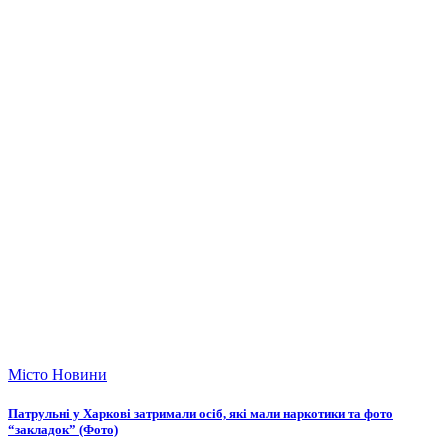
Місто
Новини
Патрульні у Харкові затримали осіб, які мали наркотики та фото
“закладок” (Фото)