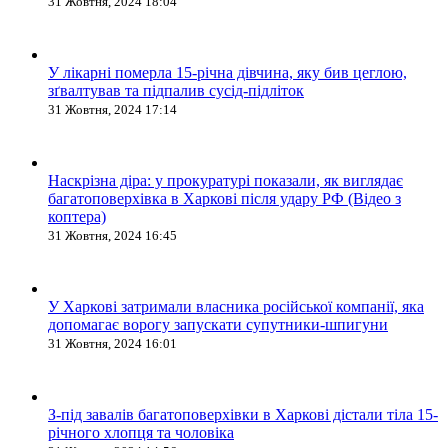
31 Жовтня, 2024 18:04
У лікарні померла 15-річна дівчина, яку бив цеглою,
зґвалтував та підпалив сусід-підліток
31 Жовтня, 2024 17:14
Наскрізна діра: у прокуратурі показали, як виглядає
багатоповерхівка в Харкові після удару РФ (Відео з
коптера)
31 Жовтня, 2024 16:45
У Харкові затримали власника російської компанії, яка
допомагає ворогу запускати супутники-шпигуни
31 Жовтня, 2024 16:01
З-під завалів багатоповерхівки в Харкові дістали тіла 15-
річного хлопця та чоловіка