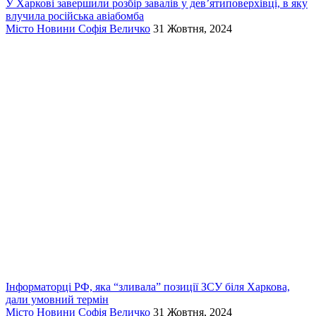
У Харкові завершили розбір завалів у дев’ятиповерхівці, в яку
влучила російська авіабомба
Місто
Новини
Софія Величко
31 Жовтня, 2024
Інформаторці РФ, яка “зливала” позиції ЗСУ біля Харкова,
дали умовний термін
Місто
Новини
Софія Величко
31 Жовтня, 2024