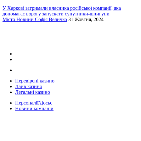
У Харкові затримали власника російської компанії, яка
допомагає ворогу запускати супутники-шпигуни
Місто
Новини
Софія Величко
31 Жовтня, 2024
Перевірені казино
Лайв казино
Легальні казино
Персоналії/Досьє
Новини компаній