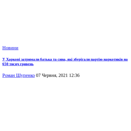
Новини
У Харкові затримали батька та сина, які зберігали партію наркотиків на
650 тисяч гривень
Роман Шупенко
07 Червня, 2021 12:36