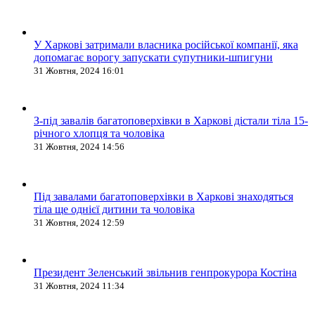
У Харкові затримали власника російської компанії, яка
допомагає ворогу запускати супутники-шпигуни
31 Жовтня, 2024 16:01
З-під завалів багатоповерхівки в Харкові дістали тіла 15-
річного хлопця та чоловіка
31 Жовтня, 2024 14:56
Під завалами багатоповерхівки в Харкові знаходяться
тіла ще однієї дитини та чоловіка
31 Жовтня, 2024 12:59
Президент Зеленський звільнив генпрокурора Костіна
31 Жовтня, 2024 11:34