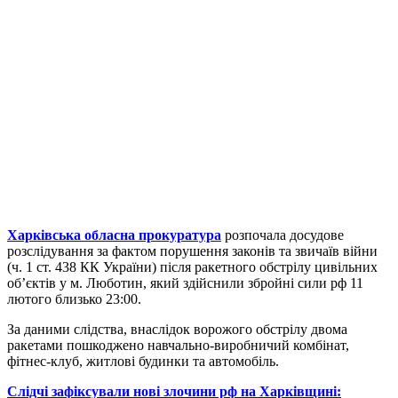
Харківська обласна прокуратура
розпочала досудове
розслідування за фактом порушення законів та звичаїв війни
(ч. 1 ст. 438 КК України) після ракетного обстрілу цивільних
об’єктів у м. Люботин, який здійснили збройні сили рф 11
лютого близько 23:00.
За даними слідства, внаслідок ворожого обстрілу двома
ракетами пошкоджено навчально-виробничий комбінат,
фітнес-клуб, житлові будинки та автомобіль.
Слідчі зафіксували нові злочини рф на Харківщині: