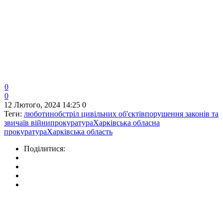
0
0
12 Лютого, 2024 14:25
0
Теги:
люботин
обстріл цивільних об'єктів
порушення законів та
звичаїв війни
прокуратура
Харківська обласна
прокуратура
Харківська область
Поділитися: