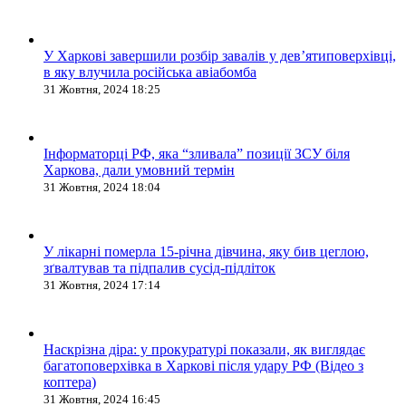
У Харкові завершили розбір завалів у дев’ятиповерхівці,
в яку влучила російська авіабомба
31 Жовтня, 2024 18:25
Інформаторці РФ, яка “зливала” позиції ЗСУ біля
Харкова, дали умовний термін
31 Жовтня, 2024 18:04
У лікарні померла 15-річна дівчина, яку бив цеглою,
зґвалтував та підпалив сусід-підліток
31 Жовтня, 2024 17:14
Наскрізна діра: у прокуратурі показали, як виглядає
багатоповерхівка в Харкові після удару РФ (Відео з
коптера)
31 Жовтня, 2024 16:45