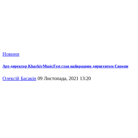
Новини
Арт-директор KharkivMusicFest став найкращим диригентом Європи
Олексій Басакін
09 Листопада, 2021 13:20