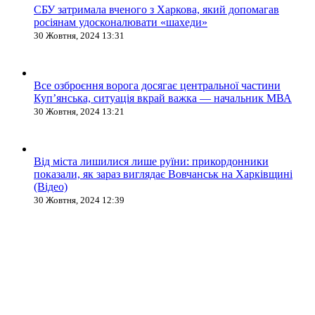
СБУ затримала вченого з Харкова, який допомагав
росіянам удосконалювати «шахеди»
30 Жовтня, 2024 13:31
Все озброєння ворога досягає центральної частини
Куп’янська, ситуація вкрай важка — начальник МВА
30 Жовтня, 2024 13:21
Від міста лишилися лише руїни: прикордонники
показали, як зараз виглядає Вовчанськ на Харківщині
(Відео)
30 Жовтня, 2024 12:39