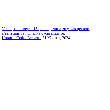
У лікарні померла 15-річна дівчина, яку бив цеглою,
зґвалтував та підпалив сусід-підліток
Новини
Софія Величко
31 Жовтня, 2024