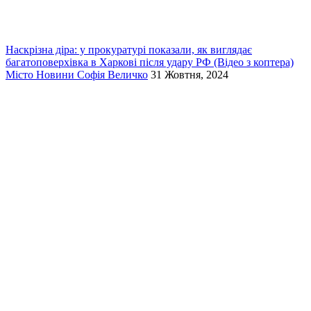
Наскрізна діра: у прокуратурі показали, як виглядає
багатоповерхівка в Харкові після удару РФ (Відео з коптера)
Місто
Новини
Софія Величко
31 Жовтня, 2024