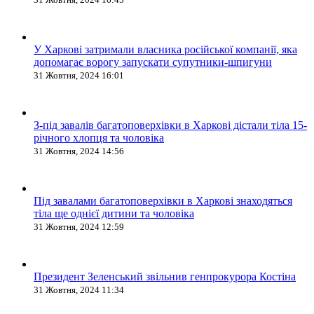
У Харкові затримали власника російської компанії, яка
допомагає ворогу запускати супутники-шпигуни
31 Жовтня, 2024 16:01
З-під завалів багатоповерхівки в Харкові дістали тіла 15-
річного хлопця та чоловіка
31 Жовтня, 2024 14:56
Під завалами багатоповерхівки в Харкові знаходяться
тіла ще однієї дитини та чоловіка
31 Жовтня, 2024 12:59
Президент Зеленський звільнив генпрокурора Костіна
31 Жовтня, 2024 11:34