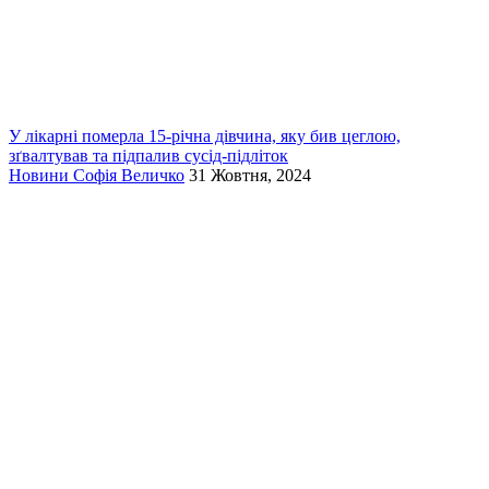
У лікарні померла 15-річна дівчина, яку бив цеглою,
зґвалтував та підпалив сусід-підліток
Новини
Софія Величко
31 Жовтня, 2024