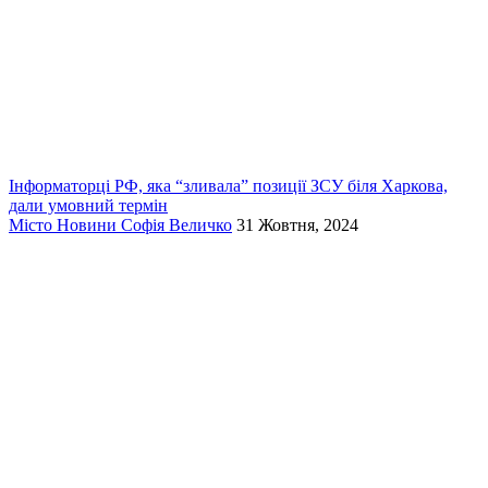
Інформаторці РФ, яка “зливала” позиції ЗСУ біля Харкова,
дали умовний термін
Місто
Новини
Софія Величко
31 Жовтня, 2024