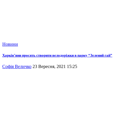
Новини
Харків’яни просять створити велодоріжки в парку “Зелений гай”
Софія Величко
23 Вересня, 2021 15:25