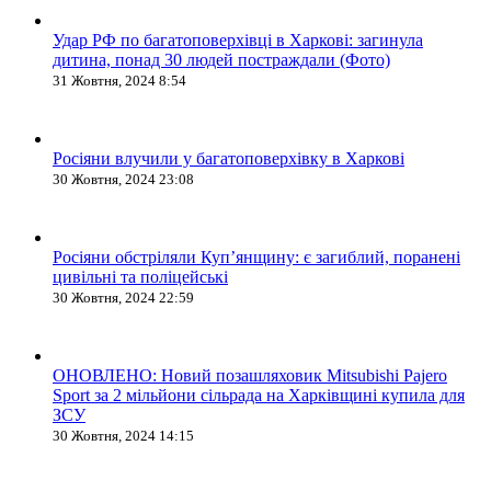
Удар РФ по багатоповерхівці в Харкові: загинула
дитина, понад 30 людей постраждали (Фото)
31 Жовтня, 2024 8:54
Росіяни влучили у багатоповерхівку в Харкові
30 Жовтня, 2024 23:08
Росіяни обстріляли Купʼянщину: є загиблий, поранені
цивільні та поліцейські
30 Жовтня, 2024 22:59
ОНОВЛЕНО: Новий позашляховик Mitsubishi Pajero
Sport за 2 мільйони сільрада на Харківщині купила для
ЗСУ
30 Жовтня, 2024 14:15