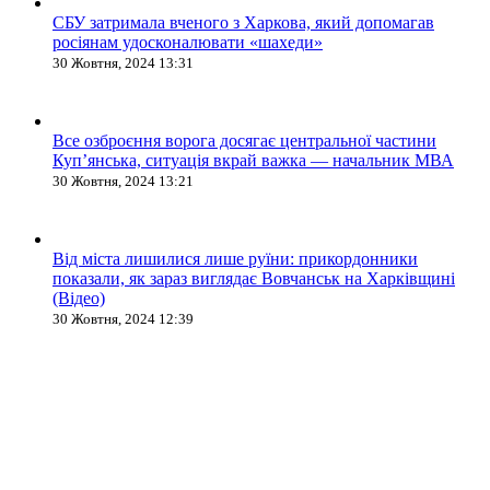
СБУ затримала вченого з Харкова, який допомагав
росіянам удосконалювати «шахеди»
30 Жовтня, 2024 13:31
Все озброєння ворога досягає центральної частини
Куп’янська, ситуація вкрай важка — начальник МВА
30 Жовтня, 2024 13:21
Від міста лишилися лише руїни: прикордонники
показали, як зараз виглядає Вовчанськ на Харківщині
(Відео)
30 Жовтня, 2024 12:39