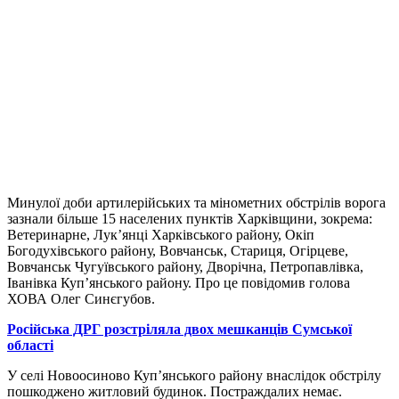
Минулої доби артилерійських та мінометних обстрілів ворога
зазнали більше 15 населених пунктів Харківщини, зокрема:
Ветеринарне, Лук’янці Харківського району, Окіп
Богодухівського району, Вовчанськ, Стариця, Огірцеве,
Вовчанськ Чугуївського району, Дворічна, Петропавлівка,
Іванівка Куп’янського району. Про це повідомив голова
ХОВА Олег Синєгубов.
Російська ДРГ розстріляла двох мешканців Сумської
області
У селі Новоосиново Куп’янського району внаслідок обстрілу
пошкоджено житловий будинок. Постраждалих немає.