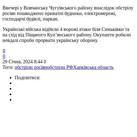
Ввечері у Вовчанську Чугуївського району внаслідок обстрілу
росіян пошкоджено приватні будинки, електромережі,
господарчі будівлі, паркан.
Українські війська відбили 4 ворожі атаки біля Синьківки та
на схід від Піщаного Куп’янського району. Окупанти робили
невдалі спроби прорвати українську оборону.
0
0
29 Січня, 2024 8:44
0
Теги:
обстріли росіян
обстріли РФ
Харківська область
Поділитися: