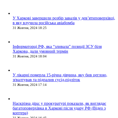
У Харкові завершили розбір завалів у дев’ятиповерхівці,
в яку влучила російська авіабомба
31 Жовтня, 2024 18:25
Інформаторці РФ, яка “зливала” позиції ЗСУ біля
Харкова, дали умовний термін
31 Жовтня, 2024 18:04
У лікарні померла 15-річна дівчина, яку бив цеглою,
зґвалтував та підпалив сусід-підліток
31 Жовтня, 2024 17:14
Наскрізна діра: у прокуратурі показали, як виглядає
багатоповерхівка в Харкові після удару РФ (Відео з
коптера)
31 Жовтня, 2024 16:45