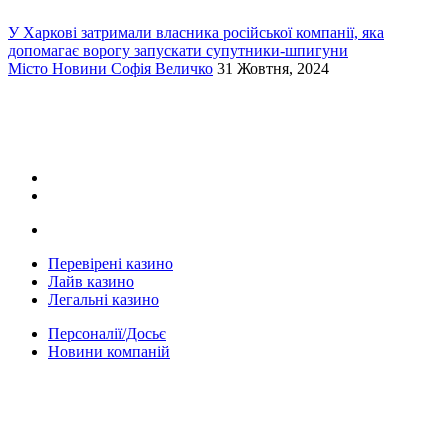
У Харкові затримали власника російської компанії, яка
допомагає ворогу запускати супутники-шпигуни
Місто
Новини
Софія Величко
31 Жовтня, 2024
Перевірені казино
Лайв казино
Легальні казино
Персоналії/Досьє
Новини компаній