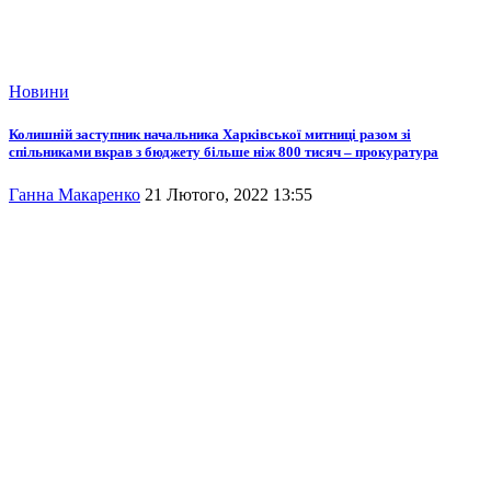
Новини
Колишній заступник начальника Харківської митниці разом зі
спільниками вкрав з бюджету більше ніж 800 тисяч – прокуратура
Ганна Макаренко
21 Лютого, 2022 13:55