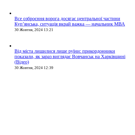
Все озброєння ворога досягає центральної частини
Куп’янська, ситуація вкрай важка — начальник МВА
30 Жовтня, 2024 13:21
Від міста лишилися лише руїни: прикордонники
показали, як зараз виглядає Вовчанськ на Харківщині
(Відео)
30 Жовтня, 2024 12:39