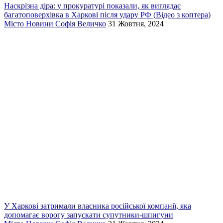
Наскрізна діра: у прокуратурі показали, як виглядає
багатоповерхівка в Харкові після удару РФ (Відео з коптера)
Місто
Новини
Софія Величко
31 Жовтня, 2024
У Харкові затримали власника російської компанії, яка
допомагає ворогу запускати супутники-шпигуни