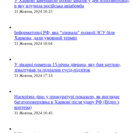
У Харкові завершили розбір завалів у дев’ятиповерхівці,
в яку влучила російська авіабомба
31 Жовтня, 2024 18:25
Інформаторці РФ, яка “зливала” позиції ЗСУ біля
Харкова, дали умовний термін
31 Жовтня, 2024 18:04
У лікарні померла 15-річна дівчина, яку бив цеглою,
зґвалтував та підпалив сусід-підліток
31 Жовтня, 2024 17:14
Наскрізна діра: у прокуратурі показали, як виглядає
багатоповерхівка в Харкові після удару РФ (Відео з
коптера)
31 Жовтня, 2024 16:45