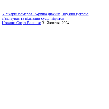
У лікарні померла 15-річна дівчина, яку бив цеглою,
зґвалтував та підпалив сусід-підліток
Новини
Софія Величко
31 Жовтня, 2024