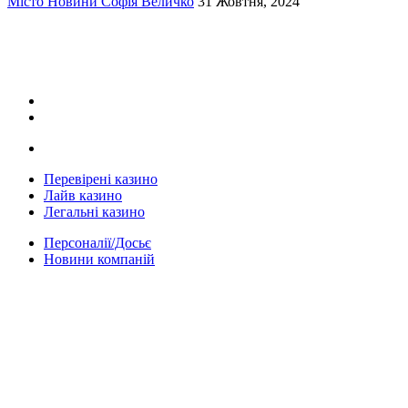
Місто
Новини
Софія Величко
31 Жовтня, 2024
Перевірені казино
Лайв казино
Легальні казино
Персоналії/Досьє
Новини компаній