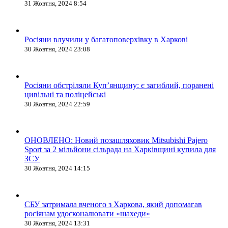
31 Жовтня, 2024 8:54
Росіяни влучили у багатоповерхівку в Харкові
30 Жовтня, 2024 23:08
Росіяни обстріляли Купʼянщину: є загиблий, поранені
цивільні та поліцейські
30 Жовтня, 2024 22:59
ОНОВЛЕНО: Новий позашляховик Mitsubishi Pajero
Sport за 2 мільйони сільрада на Харківщині купила для
ЗСУ
30 Жовтня, 2024 14:15
СБУ затримала вченого з Харкова, який допомагав
росіянам удосконалювати «шахеди»
30 Жовтня, 2024 13:31