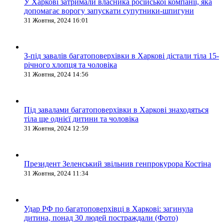
У Харкові затримали власника російської компанії, яка
допомагає ворогу запускати супутники-шпигуни
31 Жовтня, 2024 16:01
З-під завалів багатоповерхівки в Харкові дістали тіла 15-
річного хлопця та чоловіка
31 Жовтня, 2024 14:56
Під завалами багатоповерхівки в Харкові знаходяться
тіла ще однієї дитини та чоловіка
31 Жовтня, 2024 12:59
Президент Зеленський звільнив генпрокурора Костіна
31 Жовтня, 2024 11:34
Удар РФ по багатоповерхівці в Харкові: загинула
дитина, понад 30 людей постраждали (Фото)