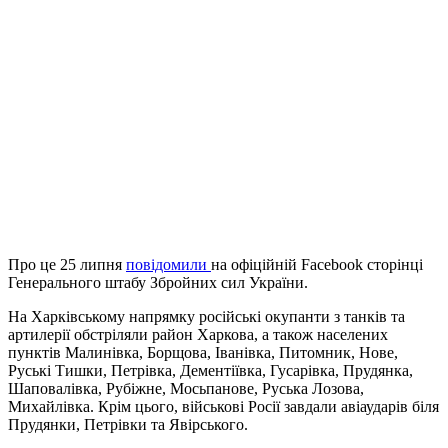
Про це 25 липня
повідомили
на офіційній Facebook сторінці
Генерального штабу Збройних сил України.
На Харківському напрямку російські окупанти з танків та
артилерії обстріляли район Харкова, а також населених
пунктів Малинівка, Борщова, Іванівка, Питомник, Нове,
Руські Тишки, Петрівка, Дементіївка, Гусарівка, Прудянка,
Шаповалівка, Рубіжне, Мосьпанове, Руська Лозова,
Михайлівка. Крім цього, військові Росії завдали авіаударів біля
Прудянки, Петрівки та Явірського.