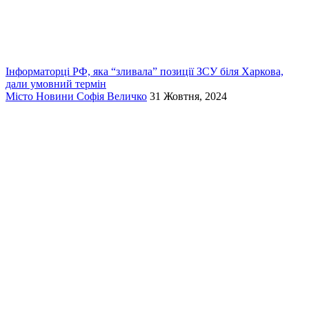
Інформаторці РФ, яка “зливала” позиції ЗСУ біля Харкова,
дали умовний термін
Місто
Новини
Софія Величко
31 Жовтня, 2024