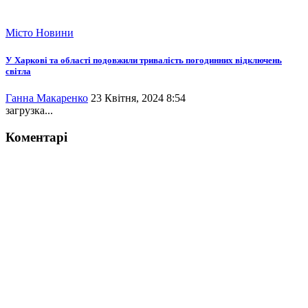
Місто
Новини
У Харкові та області подовжили тривалість погодинних відключень
світла
Ганна Макаренко
23 Квітня, 2024 8:54
загрузка...
Коментарі