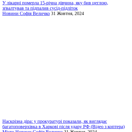
У лікарні померла 15-річна дівчина, яку бив цеглою,
зґвалтував та підпалив сусід-підліток
Новини
Софія Величко
31 Жовтня, 2024
Наскрізна діра: у прокуратурі показали, як виглядає
багатоповерхівка в Харкові після удару РФ (Відео з коптера)
Місто
Новини
Софія Величко
31 Жовтня, 2024