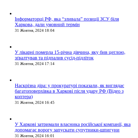
Інформаторці РФ, яка “зливала” позиції ЗСУ біля
Харкова, дали умовний термін
31 Жовтня, 2024 18:04
У лікарні померла 15-річна дівчина, яку бив цеглою,
зґвалтував та підпалив сусід-підліток
31 Жовтня, 2024 17:14
Наскрізна діра: у прокуратурі показали, як виглядає
багатоповерхівка в Харкові після удару РФ (Відео з
коптера)
31 Жовтня, 2024 16:45
У Харкові затримали власника російської компанії, яка
допомагає ворогу запускати супутники-шпигуни
31 Жовтня, 2024 16:01