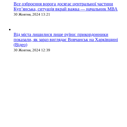
Все озброєння ворога досягає центральної частини
Куп’янська, ситуація вкрай важка — начальник МВА
30 Жовтня, 2024 13:21
Від міста лишилися лише руїни: прикордонники
показали, як зараз виглядає Вовчанськ на Харківщині
(Відео)
30 Жовтня, 2024 12:39