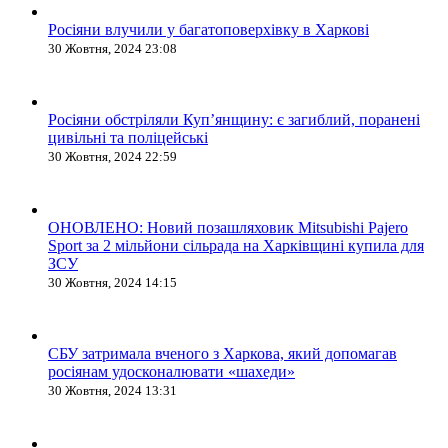
Росіяни влучили у багатоповерхівку в Харкові
30 Жовтня, 2024 23:08
Росіяни обстріляли Купʼянщину: є загиблий, поранені
цивільні та поліцейські
30 Жовтня, 2024 22:59
ОНОВЛЕНО: Новий позашляховик Mitsubishi Pajero
Sport за 2 мільйони сільрада на Харківщині купила для
ЗСУ
30 Жовтня, 2024 14:15
СБУ затримала вченого з Харкова, який допомагав
росіянам удосконалювати «шахеди»
30 Жовтня, 2024 13:31