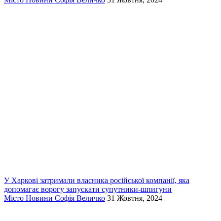
У Харкові затримали власника російської компанії, яка
допомагає ворогу запускати супутники-шпигуни
Місто
Новини
Софія Величко
31 Жовтня, 2024