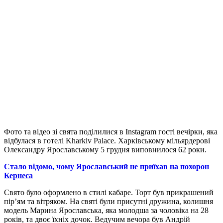
Фото та відео зі свята поділилися в Instagram гості вечірки, яка
відбулася в готелі Kharkiv Palace. Харківському мільярдерові
Олександру Ярославському 5 грудня виповнилося 62 роки.
Стало відомо, чому Ярославський не приїхав на похорон
Кернеса
Свято було оформлено в стилі кабаре. Торт був прикрашений
пір’ям та вітряком. На святі були присутні дружина, колишня
модель Марина Ярославська, яка молодша за чоловіка на 28
років, та двоє їхніх дочок. Ведучим вечора був Андрій