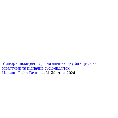
У лікарні померла 15-річна дівчина, яку бив цеглою,
зґвалтував та підпалив сусід-підліток
Новини
Софія Величко
31 Жовтня, 2024