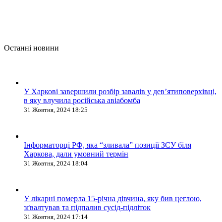
Останні новини
У Харкові завершили розбір завалів у дев’ятиповерхівці,
в яку влучила російська авіабомба
31 Жовтня, 2024 18:25
Інформаторці РФ, яка “зливала” позиції ЗСУ біля
Харкова, дали умовний термін
31 Жовтня, 2024 18:04
У лікарні померла 15-річна дівчина, яку бив цеглою,
зґвалтував та підпалив сусід-підліток
31 Жовтня, 2024 17:14