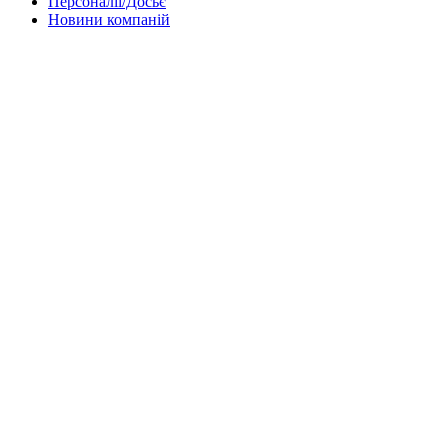
Персоналії/Досьє
Новини компаній