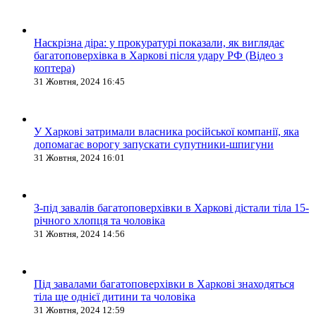
Наскрізна діра: у прокуратурі показали, як виглядає
багатоповерхівка в Харкові після удару РФ (Відео з
коптера)
31 Жовтня, 2024 16:45
У Харкові затримали власника російської компанії, яка
допомагає ворогу запускати супутники-шпигуни
31 Жовтня, 2024 16:01
З-під завалів багатоповерхівки в Харкові дістали тіла 15-
річного хлопця та чоловіка
31 Жовтня, 2024 14:56
Під завалами багатоповерхівки в Харкові знаходяться
тіла ще однієї дитини та чоловіка
31 Жовтня, 2024 12:59