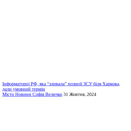
Інформаторці РФ, яка “зливала” позиції ЗСУ біля Харкова,
дали умовний термін
Місто
Новини
Софія Величко
31 Жовтня, 2024