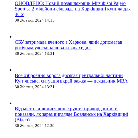
ОНОВЛЕНО: Новий позашляховик Mitsubishi Pajero
Sport за 2 мільйони сільрада на Харківщині купила для
ЗСУ
30 Жовтня, 2024 14:15
СБУ затримала вченого з Харкова, який допомагав
росіянам удосконалювати «шахеди»
30 Жовтня, 2024 13:31
Все озброєння ворога досягає центральної частини
Куп’янська, ситуація вкрай важка — начальник МВА
30 Жовтня, 2024 13:21
Від міста лишилися лише руїни: прикордонники
показали, як зараз виглядає Вовчанськ на Харківщині
(Відео)
30 Жовтня, 2024 12:39