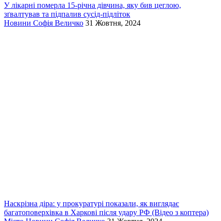
У лікарні померла 15-річна дівчина, яку бив цеглою,
зґвалтував та підпалив сусід-підліток
Новини
Софія Величко
31 Жовтня, 2024
Наскрізна діра: у прокуратурі показали, як виглядає
багатоповерхівка в Харкові після удару РФ (Відео з коптера)