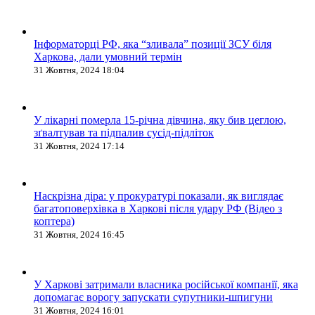
Інформаторці РФ, яка “зливала” позиції ЗСУ біля
Харкова, дали умовний термін
31 Жовтня, 2024 18:04
У лікарні померла 15-річна дівчина, яку бив цеглою,
зґвалтував та підпалив сусід-підліток
31 Жовтня, 2024 17:14
Наскрізна діра: у прокуратурі показали, як виглядає
багатоповерхівка в Харкові після удару РФ (Відео з
коптера)
31 Жовтня, 2024 16:45
У Харкові затримали власника російської компанії, яка
допомагає ворогу запускати супутники-шпигуни
31 Жовтня, 2024 16:01