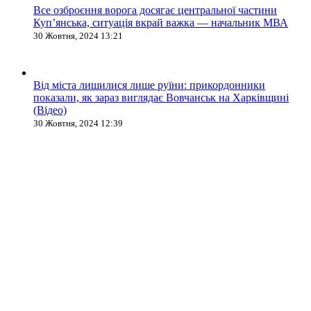
Все озброєння ворога досягає центральної частини
Куп’янська, ситуація вкрай важка — начальник МВА
30 Жовтня, 2024 13:21
Від міста лишилися лише руїни: прикордонники
показали, як зараз виглядає Вовчанськ на Харківщині
(Відео)
30 Жовтня, 2024 12:39