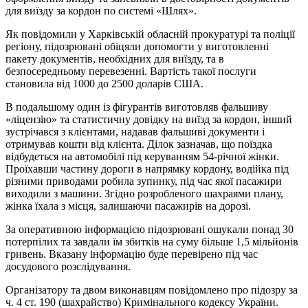
для виїзду за кордон по системі «Шлях».
Як повідомили у Харківській обласній прокуратурі та поліції
регіону, підозрювані обіцяли допомогти у виготовленні
пакету документів, необхідних для виїзду, та в
безпосередньому перевезенні. Вартість такої послуги
становила від 1000 до 2500 доларів США.
В подальшому один із фігурантів виготовляв фальшиву
«ліцензію» та статистичну довідку на виїзд за кордон, інший
зустрічався з клієнтами, надавав фальшиві документи і
отримував кошти від клієнта. Ділок зазначав, що поїздка
відбудеться на автомобілі під керуванням 54-річної жінки.
Проїхавши частину дороги в напрямку кордону, водійка під
різними приводами робила зупинку, під час якої пасажири
виходили з машини. Згідно розробленого шахраями плану,
жінка їхала з місця, залишаючи пасажирів на дорозі.
За оперативною інформацією підозрювані ошукали понад 30
потерпілих та завдали їм збитків на суму більше 1,5 мільйонів
гривень. Вказану інформацію буде перевірено під час
досудового розслідування.
Організатору та двом виконавцям повідомлено про підозру за
ч. 4 ст. 190 (шахрайство) Кримінального кодексу України.