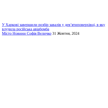
У Харкові завершили розбір завалів у дев’ятиповерхівці, в яку
влучила російська авіабомба
Місто
Новини
Софія Величко
31 Жовтня, 2024