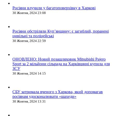
Росіяни влучили у багатоповерхівку в Харкові
30 Жовтня, 2024 23:08
Росіяни обстріляли Купʼянщину: є загиблий, поранені
цивільні та поліцейські
30 Жовтня, 2024 22:59
ОНОВЛЕНО: Новий позашляховик Mitsubishi Pajero
Sport за 2 мільйони сільрада на Харківщині купила для
ЗСУ
30 Жовтня, 2024 14:15
СБУ затримала вченого з Харкова, який допомагав
росіянам удосконалювати «шахеди»
30 Жовтня, 2024 13:31