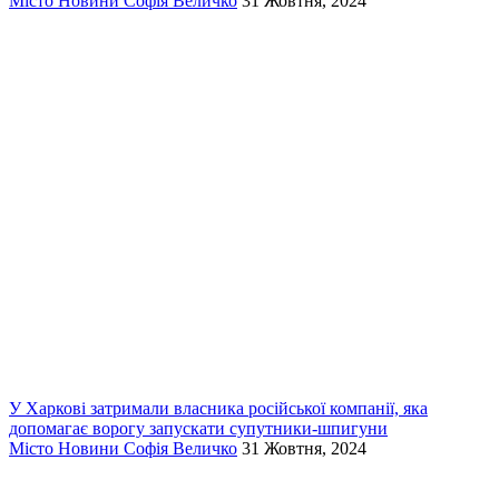
Місто
Новини
Софія Величко
31 Жовтня, 2024
У Харкові затримали власника російської компанії, яка
допомагає ворогу запускати супутники-шпигуни
Місто
Новини
Софія Величко
31 Жовтня, 2024