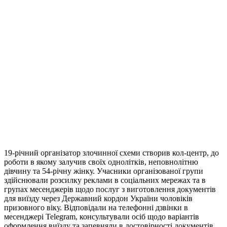
19-річний організатор злочинної схеми створив кол-центр, до
роботи в якому залучив своїх однолітків, неповнолітню
дівчину та 54-річну жінку. Учасники організованої групи
здійснювали розсилку реклами в соціальних мережах та в
групах месенджерів щодо послуг з виготовлення документів
для виїзду через Державний кордон України чоловіків
призовного віку. Відповідали на телефонні дзвінки в
месенджері Telegram, консультували осіб щодо варіантів
оформлення виїзду та запевняли в достовірності документів