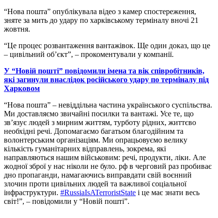
“Нова пошта” опублікувала відео з камер спостереження,
зняте за мить до удару по харківському терміналу вночі 21
жовтня.
“Це процес розвантаження вантажівок. Ще один доказ, що це
– цивільний обʼєкт”, – прокоментували у компанії.
У “Новій пошті” повідомили імена та вік співробітників,
які загинули внаслідок російського удару по терміналу під
Харковом
“Нова пошта” – невіддільна частина українського суспільства.
Ми доставляємо звичайні посилки та вантажі. Усе те, що
зв’язує людей з мирним життям, турботу рідних, життєво
необхідні речі. Допомагаємо багатьом благодійним та
волонтерським організаціям. Ми опрацьовуємо велику
кількість гуманітарних відправлень, зокрема, які
направляються нашим військовим: речі, продукти, ліки. Але
жодної зброї у нас ніколи не було. рф в черговий раз пробиває
дно пропаганди, намагаючись виправдати свій воєнний
злочин проти цивільних людей та важливої соціальної
інфраструктури.
#RussiaIsATerroristState
і це має знати весь
світ!”, – повідомили у “Новій пошті”.