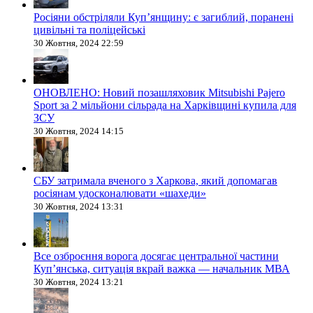
Росіяни обстріляли Купʼянщину: є загиблий, поранені
цивільні та поліцейські
30 Жовтня, 2024 22:59
ОНОВЛЕНО: Новий позашляховик Mitsubishi Pajero
Sport за 2 мільйони сільрада на Харківщині купила для
ЗСУ
30 Жовтня, 2024 14:15
СБУ затримала вченого з Харкова, який допомагав
росіянам удосконалювати «шахеди»
30 Жовтня, 2024 13:31
Все озброєння ворога досягає центральної частини
Куп’янська, ситуація вкрай важка — начальник МВА
30 Жовтня, 2024 13:21