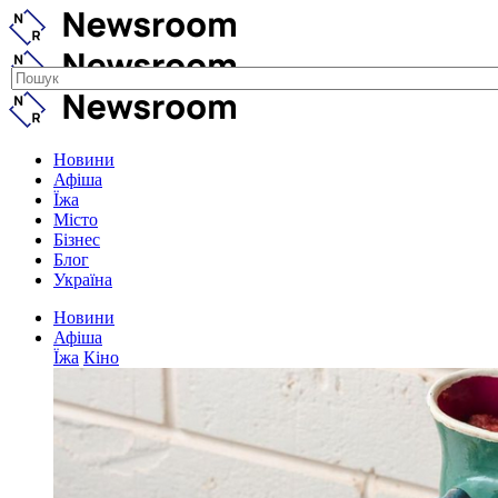
Новини
Афіша
Їжа
Місто
Бізнес
Блог
Україна
Новини
Афіша
Їжа
Кіно