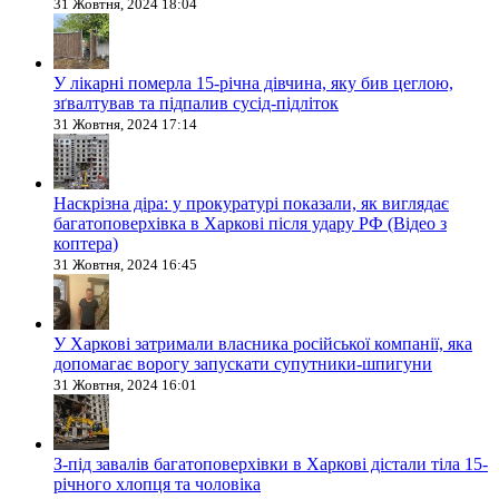
31 Жовтня, 2024 18:04
У лікарні померла 15-річна дівчина, яку бив цеглою,
зґвалтував та підпалив сусід-підліток
31 Жовтня, 2024 17:14
Наскрізна діра: у прокуратурі показали, як виглядає
багатоповерхівка в Харкові після удару РФ (Відео з
коптера)
31 Жовтня, 2024 16:45
У Харкові затримали власника російської компанії, яка
допомагає ворогу запускати супутники-шпигуни
31 Жовтня, 2024 16:01
З-під завалів багатоповерхівки в Харкові дістали тіла 15-
річного хлопця та чоловіка