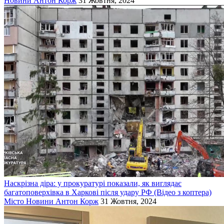
Новини
Антон Корж
31 Жовтня, 2024
Наскрізна діра: у прокуратурі показали, як виглядає
багатоповерхівка в Харкові після удару РФ (Відео з коптера)
Місто
Новини
Антон Корж
31 Жовтня, 2024