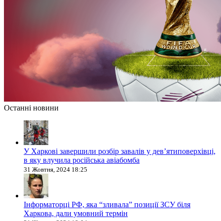
Останні новини
У Харкові завершили розбір завалів у дев’ятиповерхівці,
в яку влучила російська авіабомба
31 Жовтня, 2024 18:25
Інформаторці РФ, яка “зливала” позиції ЗСУ біля
Харкова, дали умовний термін