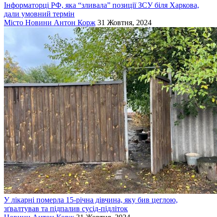
Інформаторці РФ, яка “зливала” позиції ЗСУ біля Харкова,
дали умовний термін
Місто
Новини
Антон Корж
31 Жовтня, 2024
У лікарні померла 15-річна дівчина, яку бив цеглою,
зґвалтував та підпалив сусід-підліток