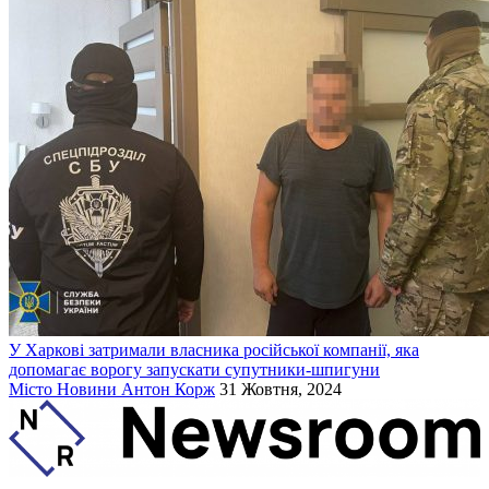
У Харкові затримали власника російської компанії, яка
допомагає ворогу запускати супутники-шпигуни
Місто
Новини
Антон Корж
31 Жовтня, 2024