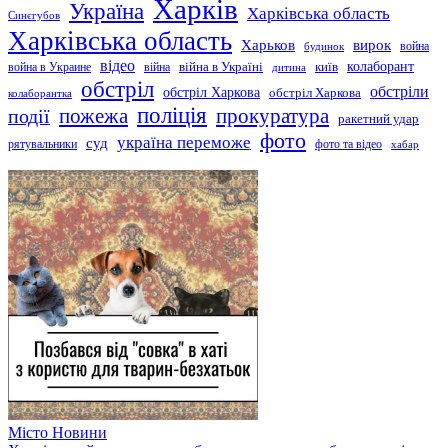
Харків
Україна
Харківська область
Синєгубов
Харківська область
Харьков
вирок
будинок
война
відео
київ
колаборант
война в Украине
війна
війна в Україні
дитина
обстріл
обстріли
обстріл Харкова
обстріл Харкова
колаборантка
поліція
прокуратура
події
пожежа
ракетний удар
фото
україна переможе
суд
рятувальники
фото та відео
хабар
Місто
Новини