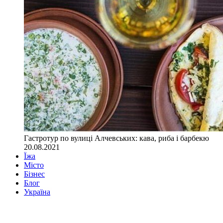
Гастротур по вулиці Алчевських: кава, риба і барбекю
20.08.2021
Їжа
Місто
Бізнес
Блог
Україна