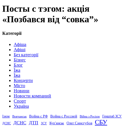
Посты с тэгом: акція
«Позбався від “совка”»
Категорії
Афіша
Афіші
Без категорії
Бізнес
Блог
Їжа
Їжа
Концерти
Місто
Новини
Новости компаний
Спорт
Україна
Война с Россией
Война с РФ
Генштаб ЗСУ
Ізюм
Вовчанськ
Війна з Росією
СБУ
ДСНС
ДТП
Купʼянськ
Олег Синєгубов
ДСНС
ЗСУ