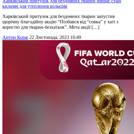
Харківський притулок для бездомних тварин збирає старі
килими для утеплення вольєрів
Харківський притулок для бездомних тварин запустив
щорічну благодійну акцію “Позбався від “совка” у хаті з
користю для тварин-безхатьок”. Мета акції […]
Антон Корж
22 Листопада, 2023 16:49