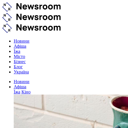
Новини
Афіша
Їжа
Місто
Бізнес
Блог
Україна
Новини
Афіша
Їжа
Кіно