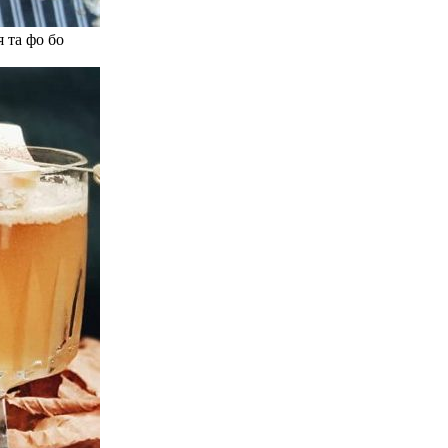
 та фо бо