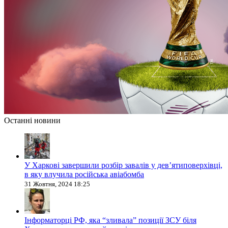
Останні новини
У Харкові завершили розбір завалів у дев’ятиповерхівці,
в яку влучила російська авіабомба
31 Жовтня, 2024 18:25
Інформаторці РФ, яка “зливала” позиції ЗСУ біля