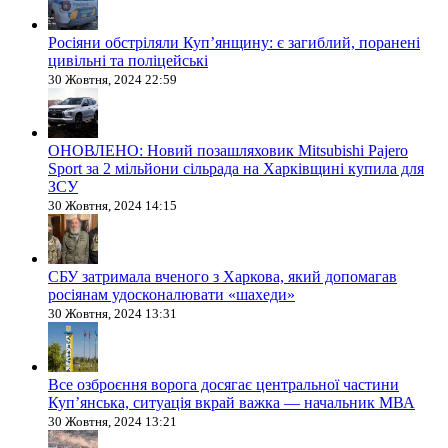
Росіяни обстріляли Купʼянщину: є загиблий, поранені
цивільні та поліцейські
30 Жовтня, 2024 22:59
ОНОВЛЕНО: Новий позашляховик Mitsubishi Pajero
Sport за 2 мільйони сільрада на Харківщині купила для
ЗСУ
30 Жовтня, 2024 14:15
СБУ затримала вченого з Харкова, який допомагав
росіянам удосконалювати «шахеди»
30 Жовтня, 2024 13:31
Все озброєння ворога досягає центральної частини
Куп’янська, ситуація вкрай важка — начальник МВА
30 Жовтня, 2024 13:21