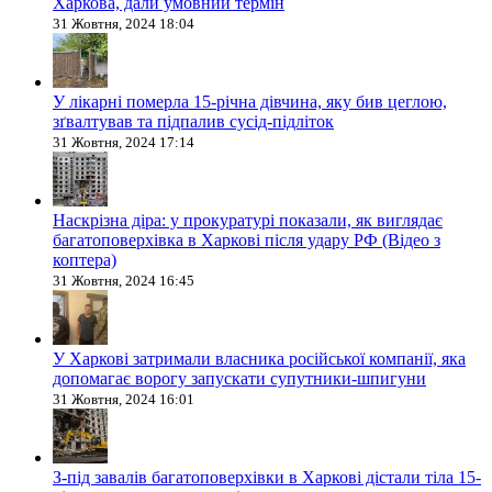
Харкова, дали умовний термін
31 Жовтня, 2024 18:04
У лікарні померла 15-річна дівчина, яку бив цеглою,
зґвалтував та підпалив сусід-підліток
31 Жовтня, 2024 17:14
Наскрізна діра: у прокуратурі показали, як виглядає
багатоповерхівка в Харкові після удару РФ (Відео з
коптера)
31 Жовтня, 2024 16:45
У Харкові затримали власника російської компанії, яка
допомагає ворогу запускати супутники-шпигуни
31 Жовтня, 2024 16:01
З-під завалів багатоповерхівки в Харкові дістали тіла 15-