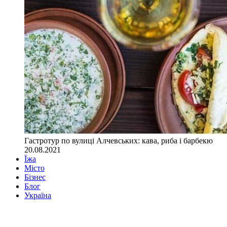
Гастротур по вулиці Алчевських: кава, риба і барбекю
20.08.2021
Їжа
Місто
Бізнес
Блог
Україна