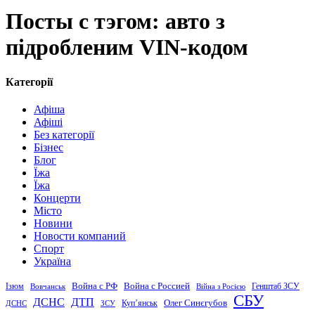
Посты с тэгом: авто з
підробленим VIN-кодом
Категорії
Афіша
Афіші
Без категорії
Бізнес
Блог
Їжа
Їжа
Концерти
Місто
Новини
Новости компаний
Спорт
Україна
Война с Россией
Война с РФ
Генштаб ЗСУ
Ізюм
Вовчанськ
Війна з Росією
СБУ
ДСНС
ДТП
Купʼянськ
Олег Синєгубов
ДСНС
ЗСУ