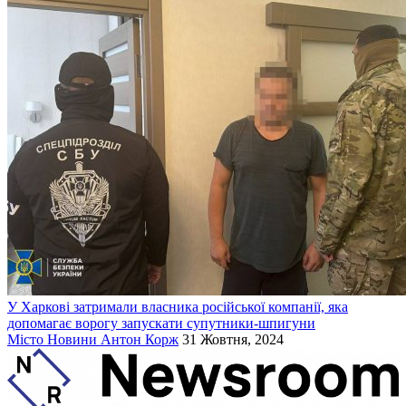
У Харкові затримали власника російської компанії, яка
допомагає ворогу запускати супутники-шпигуни
Місто
Новини
Антон Корж
31 Жовтня, 2024