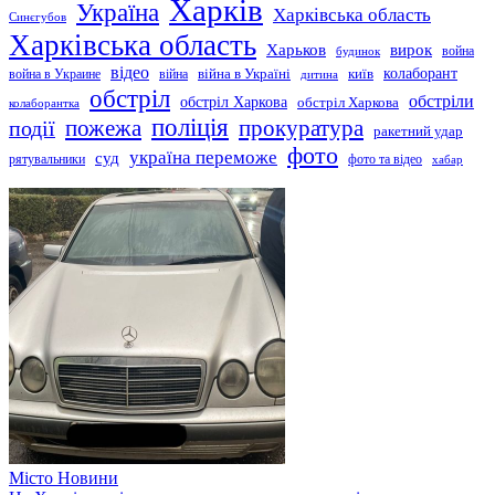
Харків
Україна
Харківська область
Синєгубов
Харківська область
Харьков
вирок
будинок
война
відео
київ
колаборант
война в Украине
війна
війна в Україні
дитина
обстріл
обстріли
обстріл Харкова
обстріл Харкова
колаборантка
поліція
прокуратура
події
пожежа
ракетний удар
фото
україна переможе
суд
рятувальники
фото та відео
хабар
Місто
Новини