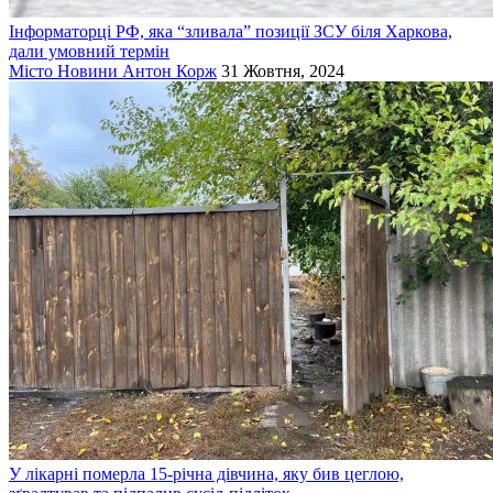
Інформаторці РФ, яка “зливала” позиції ЗСУ біля Харкова,
дали умовний термін
Місто
Новини
Антон Корж
31 Жовтня, 2024
У лікарні померла 15-річна дівчина, яку бив цеглою,