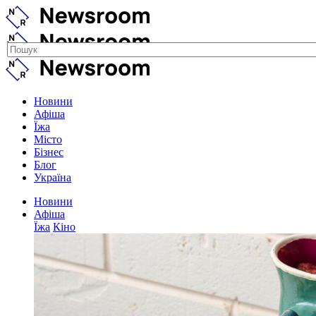
Новини
Афіша
Їжа
Місто
Бізнес
Блог
Україна
Новини
Афіша
Їжа
Кіно