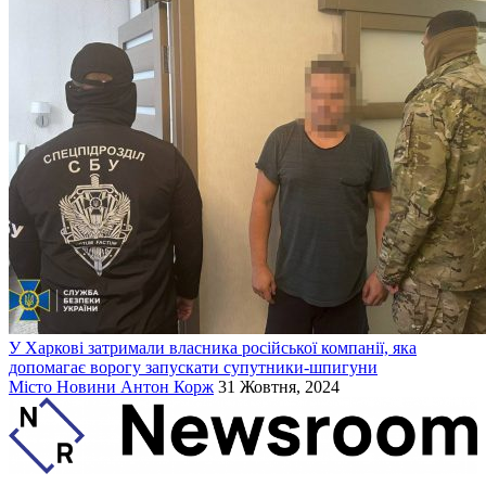
У Харкові затримали власника російської компанії, яка
допомагає ворогу запускати супутники-шпигуни
Місто
Новини
Антон Корж
31 Жовтня, 2024