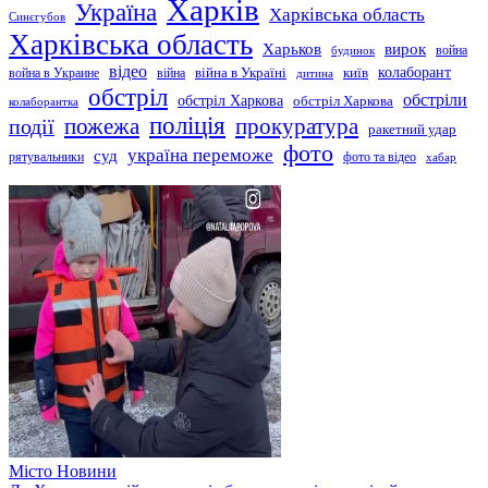
Харків
Україна
Харківська область
Синєгубов
Харківська область
Харьков
вирок
будинок
война
відео
київ
колаборант
война в Украине
війна
війна в Україні
дитина
обстріл
обстріли
обстріл Харкова
обстріл Харкова
колаборантка
поліція
прокуратура
події
пожежа
ракетний удар
фото
україна переможе
суд
рятувальники
фото та відео
хабар
Місто
Новини