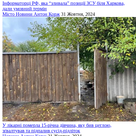
Інформаторці РФ, яка “зливала” позиції ЗСУ біля Харкова,
дали умовний термін
Місто
Новини
Антон Корж
31 Жовтня, 2024
У лікарні померла 15-річна дівчина, яку бив цеглою,
зґвалтував та підпалив сусід-підліток