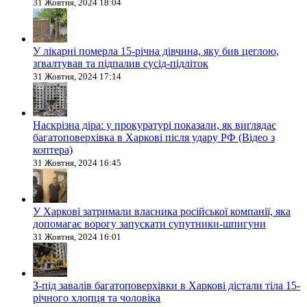
31 Жовтня, 2024 18:04
У лікарні померла 15-річна дівчина, яку бив цеглою,
зґвалтував та підпалив сусід-підліток
31 Жовтня, 2024 17:14
Наскрізна діра: у прокуратурі показали, як виглядає
багатоповерхівка в Харкові після удару РФ (Відео з
коптера)
31 Жовтня, 2024 16:45
У Харкові затримали власника російської компанії, яка
допомагає ворогу запускати супутники-шпигуни
31 Жовтня, 2024 16:01
З-під завалів багатоповерхівки в Харкові дістали тіла 15-
річного хлопця та чоловіка