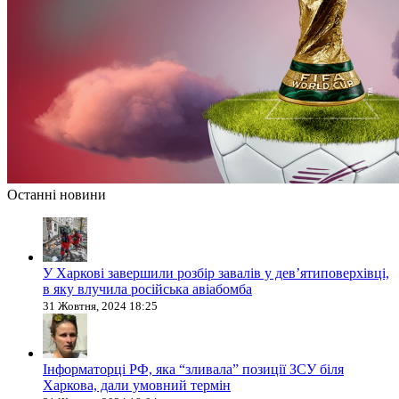
Останні новини
У Харкові завершили розбір завалів у дев’ятиповерхівці,
в яку влучила російська авіабомба
31 Жовтня, 2024 18:25
Інформаторці РФ, яка “зливала” позиції ЗСУ біля
Харкова, дали умовний термін