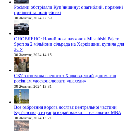
Росіяни обстріляли Купʼянщину: є загиблий, поранені
цивільні та поліцейські
30 Жовтня, 2024 22:59
ОНОВЛЕНО: Новий позашляховик Mitsubishi Pajero
Sport за 2 мільйони сільрада на Харківщині купила для
ЗСУ
30 Жовтня, 2024 14:15
СБУ затримала вченого з Харкова, який допомагав
росіянам удосконалювати «шахеди»
30 Жовтня, 2024 13:31
Все озброєння ворога досягає центральної частини
Куп’янська, ситуація вкрай важка — начальник МВА
30 Жовтня, 2024 13:21