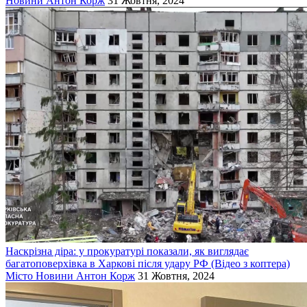
Новини
Антон Корж
31 Жовтня, 2024
Наскрізна діра: у прокуратурі показали, як виглядає
багатоповерхівка в Харкові після удару РФ (Відео з коптера)
Місто
Новини
Антон Корж
31 Жовтня, 2024