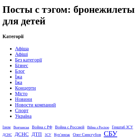
Посты с тэгом: бронежилеты
для детей
Категорії
Афіша
Афіші
Без категорії
Бізнес
Блог
Їжа
Їжа
Концерти
Місто
Новини
Новости компаний
Спорт
Україна
Война с Россией
Война с РФ
Генштаб ЗСУ
Ізюм
Вовчанськ
Війна з Росією
СБУ
ДСНС
ДТП
Купʼянськ
Олег Синєгубов
ДСНС
ЗСУ