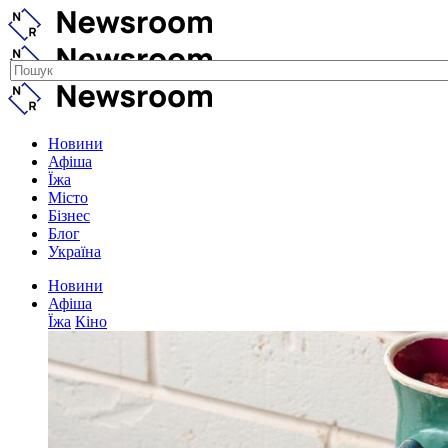
Новини
Афіша
Їжа
Місто
Бізнес
Блог
Україна
Новини
Афіша
Їжа
Кіно