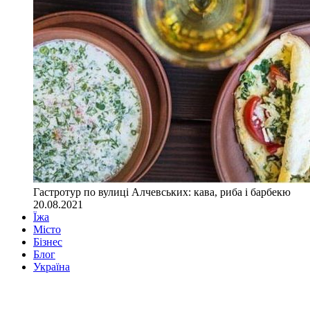
Гастротур по вулиці Алчевських: кава, риба і барбекю
20.08.2021
Їжа
Місто
Бізнес
Блог
Україна