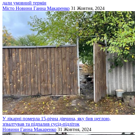
дали умовний термін
Місто
Новини
Ганна Макаренко
31 Жовтня, 2024
У лікарні померла 15-річна дівчина, яку бив цеглою,
зґвалтував та підпалив сусід-підліток
Новини
Ганна Макаренко
31 Жовтня, 2024