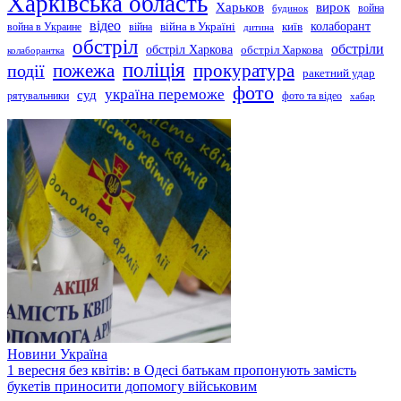
Харківська область
Харьков
вирок
будинок
война
відео
київ
колаборант
война в Украине
війна
війна в Україні
дитина
обстріл
обстріли
обстріл Харкова
обстріл Харкова
колаборантка
поліція
прокуратура
події
пожежа
ракетний удар
фото
україна переможе
суд
рятувальники
фото та відео
хабар
Новини
Україна
1 вересня без квітів: в Одесі батькам пропонують замість
букетів приносити допомогу військовим