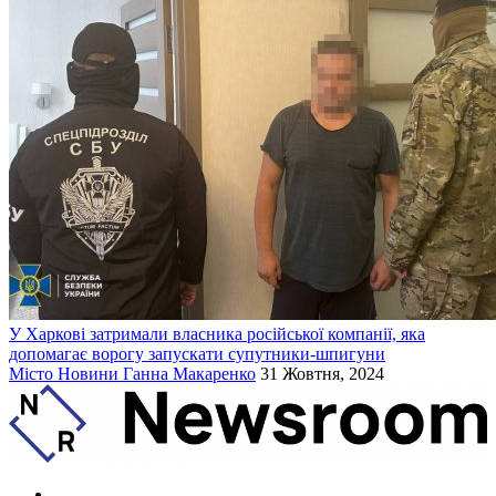
У Харкові затримали власника російської компанії, яка
допомагає ворогу запускати супутники-шпигуни
Місто
Новини
Ганна Макаренко
31 Жовтня, 2024