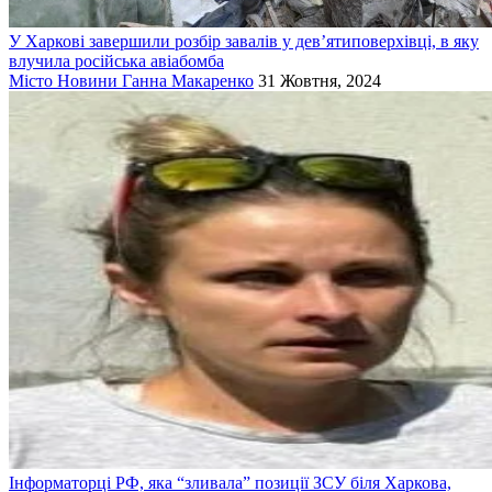
У Харкові завершили розбір завалів у дев’ятиповерхівці, в яку
влучила російська авіабомба
Місто
Новини
Ганна Макаренко
31 Жовтня, 2024
Інформаторці РФ, яка “зливала” позиції ЗСУ біля Харкова,