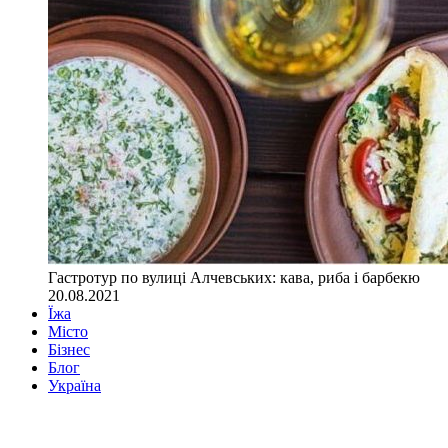
Гастротур по вулиці Алчевських: кава, риба і барбекю
20.08.2021
Їжа
Місто
Бізнес
Блог
Україна