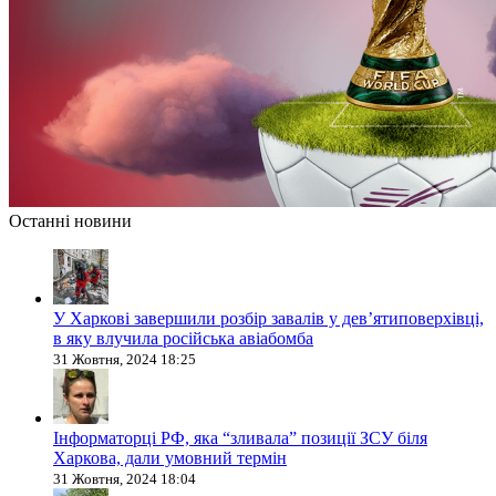
Останні новини
У Харкові завершили розбір завалів у дев’ятиповерхівці,
в яку влучила російська авіабомба
31 Жовтня, 2024 18:25
Інформаторці РФ, яка “зливала” позиції ЗСУ біля
Харкова, дали умовний термін
31 Жовтня, 2024 18:04