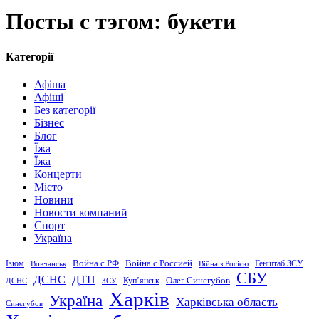
Посты с тэгом: букети
Категорії
Афіша
Афіші
Без категорії
Бізнес
Блог
Їжа
Їжа
Концерти
Місто
Новини
Новости компаний
Спорт
Україна
Война с Россией
Война с РФ
Генштаб ЗСУ
Ізюм
Вовчанськ
Війна з Росією
СБУ
ДСНС
ДТП
Купʼянськ
Олег Синєгубов
ДСНС
ЗСУ
Харків
Україна
Харківська область
Синєгубов