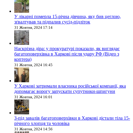
У лікарні померла 15-річна дівчина, яку бив цеглою,
зґвалтував та підпалив сусід-підліток
31 Жовтня, 2024 17:14
Наскрізна діра: у прокуратурі показали, як виглядає
багатоповерхівка в Харкові після удару РФ (Відео з
коптера)
31 Жовтня, 2024 16:45
У Харкові затримали власника російської компанії, яка
допомагає ворогу запускати супутники-шпигуни
31 Жовтня, 2024 16:01
З-під завалів багатоповерхівки в Харкові дістали тіла 15-
річного хлопця та чоловіка
31 Жовтня, 2024 14:56