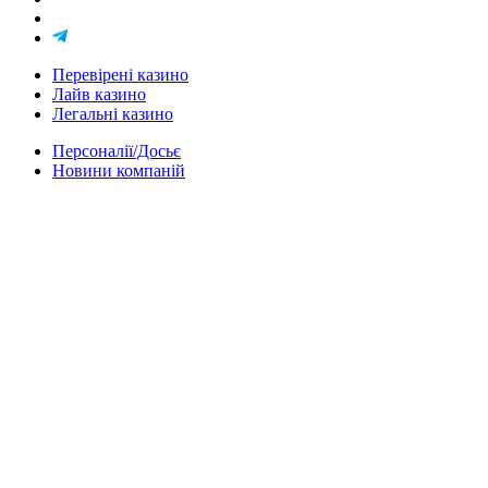
Перевірені казино
Лайв казино
Легальні казино
Персоналії/Досьє
Новини компаній