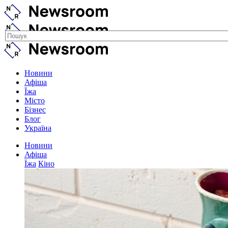
Новини
Афіша
Їжа
Місто
Бізнес
Блог
Україна
Новини
Афіша
Їжа
Кіно