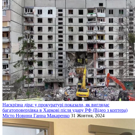
Наскрізна діра: у прокуратурі показали, як виглядає
багатоповерхівка в Харкові після удару РФ (Відео з коптера)
Місто
Новини
Ганна Макаренко
31 Жовтня, 2024