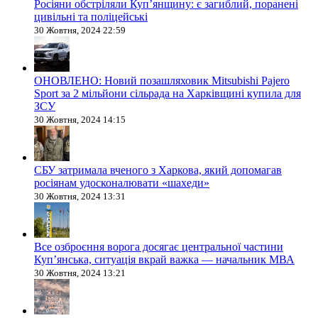
Росіяни обстріляли Купʼянщину: є загиблий, поранені
цивільні та поліцейські
30 Жовтня, 2024 22:59
ОНОВЛЕНО: Новий позашляховик Mitsubishi Pajero
Sport за 2 мільйони сільрада на Харківщині купила для
ЗСУ
30 Жовтня, 2024 14:15
СБУ затримала вченого з Харкова, який допомагав
росіянам удосконалювати «шахеди»
30 Жовтня, 2024 13:31
Все озброєння ворога досягає центральної частини
Куп’янська, ситуація вкрай важка — начальник МВА
30 Жовтня, 2024 13:21