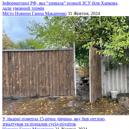
Інформаторці РФ, яка “зливала” позиції ЗСУ біля Харкова,
дали умовний термін
Місто
Новини
Ганна Макаренко
31 Жовтня, 2024
У лікарні померла 15-річна дівчина, яку бив цеглою,
зґвалтував та підпалив сусід-підліток