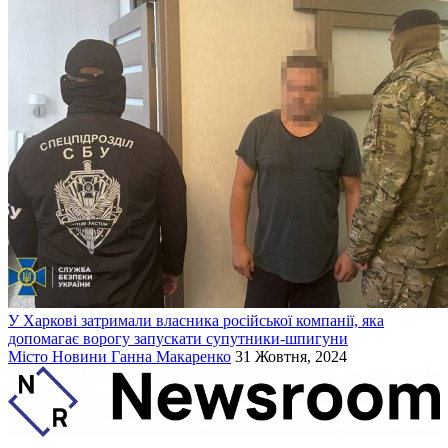
У Харкові затримали власника російської компанії, яка
допомагає ворогу запускати супутники-шпигуни
Місто
Новини
Ганна Макаренко
31 Жовтня, 2024