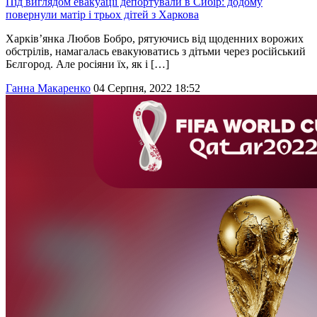
Під виглядом евакуації депортували в Сибір: додому
повернули матір і трьох дітей з Харкова
Харків’янка Любов Бобро, рятуючись від щоденних ворожих
обстрілів, намагалась евакуюватись з дітьми через російський
Бєлгород. Але росіяни їх, як і […]
Ганна Макаренко
04 Серпня, 2022 18:52