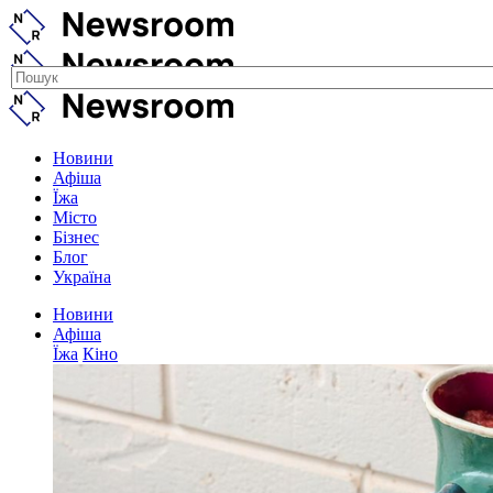
Новини
Афіша
Їжа
Місто
Бізнес
Блог
Україна
Новини
Афіша
Їжа
Кіно