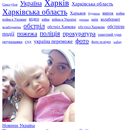
Харків
Україна
Харківська область
Синєгубов
Харківська область
Харьков
вирок
будинок
война
відео
київ
колаборант
война в Украине
війна
війна в Україні
дитина
обстріл
обстріли
обстріл Харкова
обстріл Харкова
колаборантка
поліція
прокуратура
події
пожежа
ракетний удар
фото
україна переможе
суд
рятувальники
фото та відео
хабар
Новини
Україна