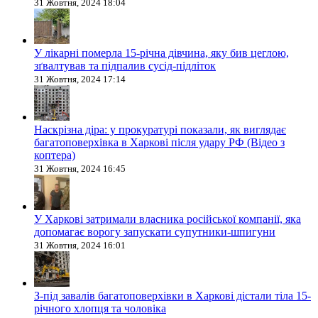
31 Жовтня, 2024 18:04
У лікарні померла 15-річна дівчина, яку бив цеглою,
зґвалтував та підпалив сусід-підліток
31 Жовтня, 2024 17:14
Наскрізна діра: у прокуратурі показали, як виглядає
багатоповерхівка в Харкові після удару РФ (Відео з
коптера)
31 Жовтня, 2024 16:45
У Харкові затримали власника російської компанії, яка
допомагає ворогу запускати супутники-шпигуни
31 Жовтня, 2024 16:01
З-під завалів багатоповерхівки в Харкові дістали тіла 15-
річного хлопця та чоловіка