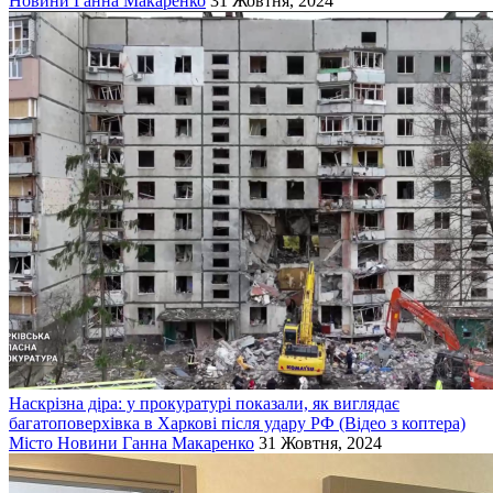
Новини
Ганна Макаренко
31 Жовтня, 2024
Наскрізна діра: у прокуратурі показали, як виглядає
багатоповерхівка в Харкові після удару РФ (Відео з коптера)
Місто
Новини
Ганна Макаренко
31 Жовтня, 2024