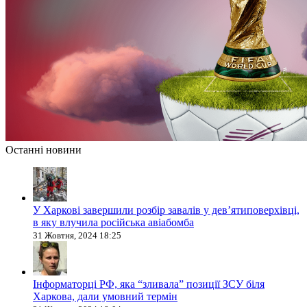
Останні новини
У Харкові завершили розбір завалів у дев’ятиповерхівці,
в яку влучила російська авіабомба
31 Жовтня, 2024 18:25
Інформаторці РФ, яка “зливала” позиції ЗСУ біля
Харкова, дали умовний термін