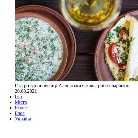
Гастротур по вулиці Алчевських: кава, риба і барбекю
20.08.2021
Їжа
Місто
Бізнес
Блог
Україна