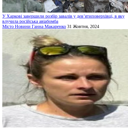
У Харкові завершили розбір завалів у дев’ятиповерхівці, в яку
влучила російська авіабомба
Місто
Новини
Ганна Макаренко
31 Жовтня, 2024