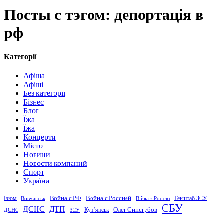
Посты с тэгом: депортація в
рф
Категорії
Афіша
Афіші
Без категорії
Бізнес
Блог
Їжа
Їжа
Концерти
Місто
Новини
Новости компаний
Спорт
Україна
Война с Россией
Война с РФ
Генштаб ЗСУ
Ізюм
Вовчанськ
Війна з Росією
СБУ
ДСНС
ДТП
Купʼянськ
Олег Синєгубов
ДСНС
ЗСУ