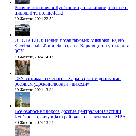
Росіяни обстріляли Купʼянщину: є загиблий, поранені
цивільні та поліцейські
30 Жовтня, 2024 22:59
ОНОВЛЕНО: Новий позашляховик Mitsubishi Pajero
Sport за 2 мільйони сільрада на Харківщині купила для
ЗСУ
30 Жовтня, 2024 14:15
СБУ затримала вченого з Харкова, який допомагав
росіянам удосконалювати «шахеди»
30 Жовтня, 2024 13:31
Все озброєння ворога досягає центральної частини
Куп’янська, ситуація вкрай важка — начальник МВА
30 Жовтня, 2024 13:21