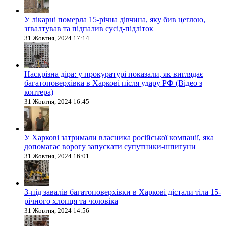
У лікарні померла 15-річна дівчина, яку бив цеглою,
зґвалтував та підпалив сусід-підліток
31 Жовтня, 2024 17:14
Наскрізна діра: у прокуратурі показали, як виглядає
багатоповерхівка в Харкові після удару РФ (Відео з
коптера)
31 Жовтня, 2024 16:45
У Харкові затримали власника російської компанії, яка
допомагає ворогу запускати супутники-шпигуни
31 Жовтня, 2024 16:01
З-під завалів багатоповерхівки в Харкові дістали тіла 15-
річного хлопця та чоловіка
31 Жовтня, 2024 14:56