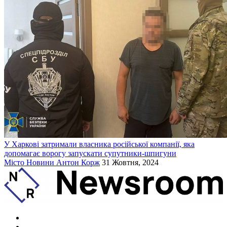
У Харкові затримали власника російської компанії, яка
допомагає ворогу запускати супутники-шпигуни
Місто
Новини
Антон Корж
31 Жовтня, 2024