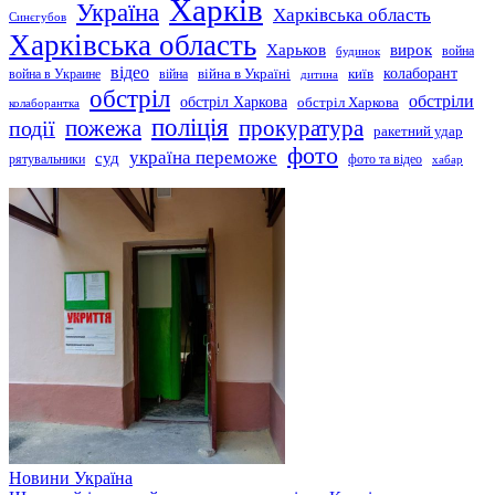
Харків
Україна
Харківська область
Синєгубов
Харківська область
Харьков
вирок
будинок
война
відео
київ
колаборант
война в Украине
війна
війна в Україні
дитина
обстріл
обстріли
обстріл Харкова
обстріл Харкова
колаборантка
поліція
прокуратура
події
пожежа
ракетний удар
фото
україна переможе
суд
рятувальники
фото та відео
хабар
Новини
Україна