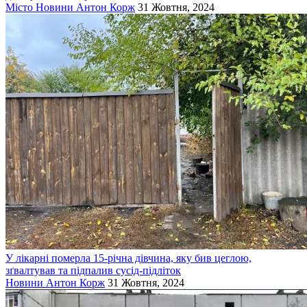
Місто
Новини
Антон Корж
31 Жовтня, 2024
У лікарні померла 15-річна дівчина, яку бив цеглою,
зґвалтував та підпалив сусід-підліток
Новини
Антон Корж
31 Жовтня, 2024