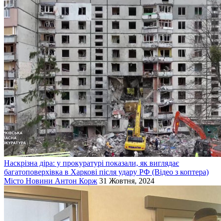
Наскрізна діра: у прокуратурі показали, як виглядає
багатоповерхівка в Харкові після удару РФ (Відео з коптера)
Місто
Новини
Антон Корж
31 Жовтня, 2024