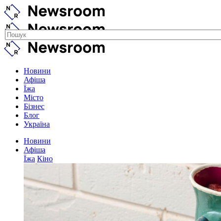
Новини
Афіша
Їжа
Місто
Бізнес
Блог
Україна
Новини
Афіша
Їжа
Кіно