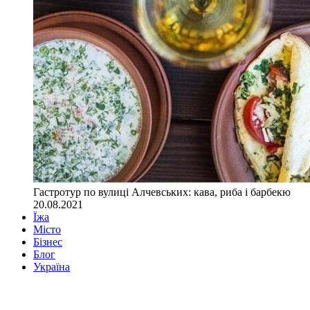
Гастротур по вулиці Алчевських: кава, риба і барбекю
20.08.2021
Їжа
Місто
Бізнес
Блог
Україна