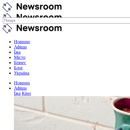
Новини
Афіша
Їжа
Місто
Бізнес
Блог
Україна
Новини
Афіша
Їжа
Кіно