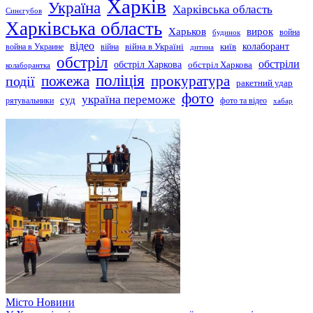
Харків
Україна
Харківська область
Синєгубов
Харківська область
Харьков
вирок
будинок
война
відео
київ
колаборант
война в Украине
війна
війна в Україні
дитина
обстріл
обстріли
обстріл Харкова
обстріл Харкова
колаборантка
поліція
прокуратура
події
пожежа
ракетний удар
фото
україна переможе
суд
рятувальники
фото та відео
хабар
Місто
Новини