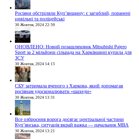
Росіяни обстріляли Купʼянщину: є загиблий, поранені
цивільні та поліцейські
30 Жовтня, 2024 22:59
ОНОВЛЕНО: Новий позашляховик Mitsubishi Pajero
Sport за 2 мільйони сільрада на Харківщині купила для
ЗСУ
30 Жовтня, 2024 14:15
СБУ затримала вченого з Харкова, який допомагав
росіянам удосконалювати «шахеди»
30 Жовтня, 2024 13:31
Все озброєння ворога досягає центральної частини
Куп’янська, ситуація вкрай важка — начальник МВА
30 Жовтня, 2024 13:21