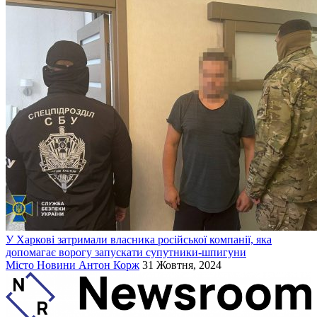
У Харкові затримали власника російської компанії, яка
допомагає ворогу запускати супутники-шпигуни
Місто
Новини
Антон Корж
31 Жовтня, 2024