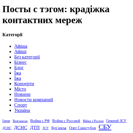
Посты с тэгом: крадіжка
контактних мереж
Категорії
Афіша
Афіші
Без категорії
Бізнес
Блог
Їжа
Їжа
Концерти
Місто
Новини
Новости компаний
Спорт
Україна
Война с Россией
Война с РФ
Генштаб ЗСУ
Ізюм
Вовчанськ
Війна з Росією
СБУ
ДСНС
ДТП
Купʼянськ
Олег Синєгубов
ДСНС
ЗСУ