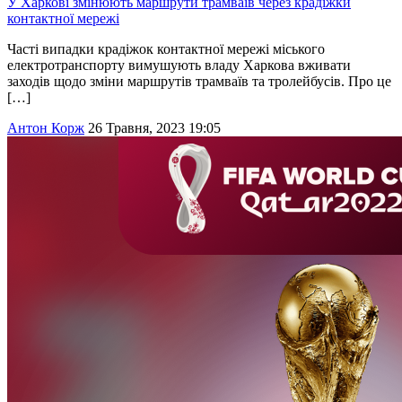
У Харкові змінюють маршрути трамваїв через крадіжки
контактної мережі
Часті випадки крадіжок контактної мережі міського
електротранспорту вимушують владу Харкова вживати
заходів щодо зміни маршрутів трамваїв та тролейбусів. Про це
[…]
Антон Корж
26 Травня, 2023 19:05