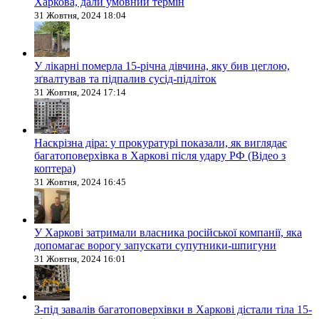
Харкова, дали умовний термін
31 Жовтня, 2024 18:04
У лікарні померла 15-річна дівчина, яку бив цеглою,
зґвалтував та підпалив сусід-підліток
31 Жовтня, 2024 17:14
Наскрізна діра: у прокуратурі показали, як виглядає
багатоповерхівка в Харкові після удару РФ (Відео з
коптера)
31 Жовтня, 2024 16:45
У Харкові затримали власника російської компанії, яка
допомагає ворогу запускати супутники-шпигуни
31 Жовтня, 2024 16:01
З-під завалів багатоповерхівки в Харкові дістали тіла 15-