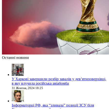
Останні новини
У Харкові завершили розбір завалів у дев’ятиповерхівці,
в яку влучила російська авіабомба
31 Жовтня, 2024 18:25
Інформаторці РФ, яка “зливала” позиції ЗСУ біля