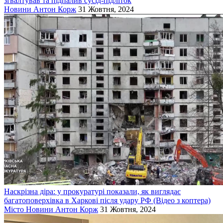
зґвалтував та підпалив сусід-підліток
Новини
Антон Корж
31 Жовтня, 2024
Наскрізна діра: у прокуратурі показали, як виглядає
багатоповерхівка в Харкові після удару РФ (Відео з коптера)
Місто
Новини
Антон Корж
31 Жовтня, 2024