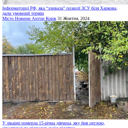
Інформаторці РФ, яка “зливала” позиції ЗСУ біля Харкова,
дали умовний термін
Місто
Новини
Антон Корж
31 Жовтня, 2024
У лікарні померла 15-річна дівчина, яку бив цеглою,