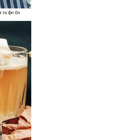
 та фо бо