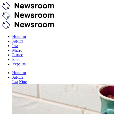
Новини
Афіша
Їжа
Місто
Бізнес
Блог
Україна
Новини
Афіша
Їжа
Кіно