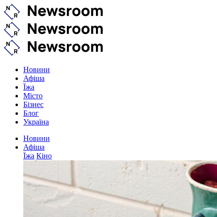
Новини
Афіша
Їжа
Місто
Бізнес
Блог
Україна
Новини
Афіша
Їжа
Кіно