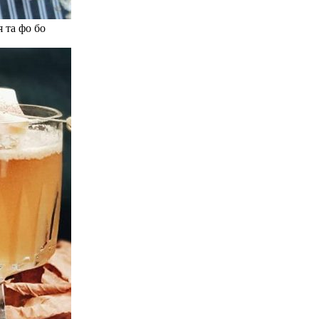
 та фо бо