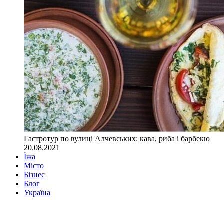
Гастротур по вулиці Алчевських: кава, риба і барбекю
20.08.2021
Їжа
Місто
Бізнес
Блог
Україна