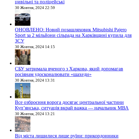
цивільні та поліцейські
30 Жовтня, 2024 22:59
ОНОВЛЕНО: Новий позашляховик Mitsubishi Pajero
Sport за 2 мільйони сільрада на Харківщині купила для
ЗСУ
30 Жовтня, 2024 14:15
СБУ затримала вченого з Харкова, який допомагав
росіянам удосконалювати «шахеди»
30 Жовтня, 2024 13:31
Все озброєння ворога досягає центральної частини
Куп’янська, ситуація вкрай важка — начальник МВА
30 Жовтня, 2024 13:21
Від міста лишилися лише руїни: прикордонники