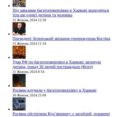
Під завалами багатоповерхівки в Харкові знаходяться
тіла ще однієї дитини та чоловіка
31 Жовтня, 2024 12:59
Президент Зеленський звільнив генпрокурора Костіна
31 Жовтня, 2024 11:34
Удар РФ по багатоповерхівці в Харкові: загинула
дитина, понад 30 людей постраждали (Фото)
31 Жовтня, 2024 8:54
Росіяни влучили у багатоповерхівку в Харкові
30 Жовтня, 2024 23:08
Росіяни обстріляли Купʼянщину: є загиблий, поранені