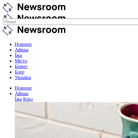
Новини
Афіша
Їжа
Місто
Бізнес
Блог
Україна
Новини
Афіша
Їжа
Кіно