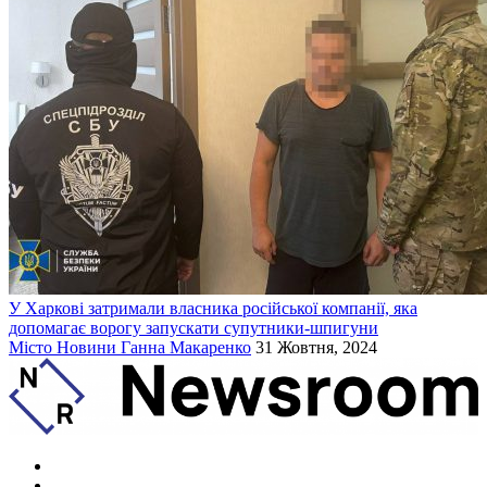
У Харкові затримали власника російської компанії, яка
допомагає ворогу запускати супутники-шпигуни
Місто
Новини
Ганна Макаренко
31 Жовтня, 2024