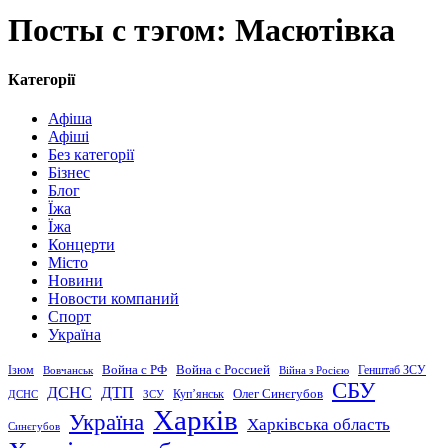
Посты с тэгом: Масютівка
Категорії
Афіша
Афіші
Без категорії
Бізнес
Блог
Їжа
Їжа
Концерти
Місто
Новини
Новости компаний
Спорт
Україна
Война с Россией
Война с РФ
Генштаб ЗСУ
Ізюм
Вовчанськ
Війна з Росією
СБУ
ДСНС
ДТП
Купʼянськ
Олег Синєгубов
ДСНС
ЗСУ
Харків
Україна
Харківська область
Синєгубов