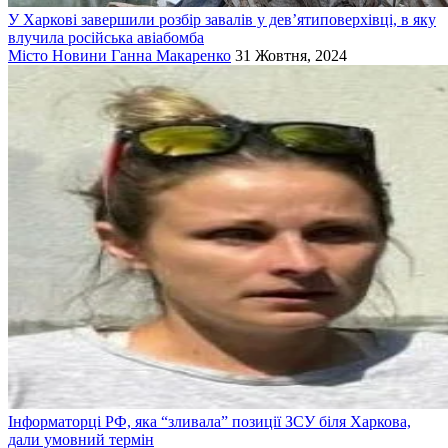
У Харкові завершили розбір завалів у дев’ятиповерхівці, в яку
влучила російська авіабомба
Місто
Новини
Ганна Макаренко
31 Жовтня, 2024
Інформаторці РФ, яка “зливала” позиції ЗСУ біля Харкова,
дали умовний термін