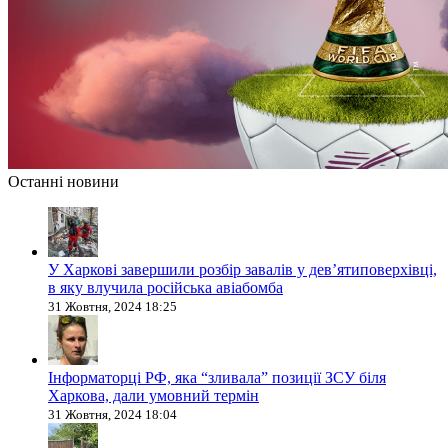
Останні новини
У Харкові завершили розбір завалів у дев’ятиповерхівці,
в яку влучила російська авіабомба
31 Жовтня, 2024 18:25
Інформаторці РФ, яка “зливала” позиції ЗСУ біля
Харкова, дали умовний термін
31 Жовтня, 2024 18:04