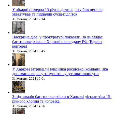
У лікарні померла 15-річна дівчина, яку бив цеглою,
зґвалтував та підпалив сусід-підліток
31 Жовтня, 2024 17:14
Наскрізна діра: у прокуратурі показали, як виглядає
багатоповерхівка в Харкові після удару РФ (Відео з
коптера)
31 Жовтня, 2024 16:45
У Харкові затримали власника російської компанії, яка
допомагає ворогу запускати супутники-шпигуни
31 Жовтня, 2024 16:01
З-під завалів багатоповерхівки в Харкові дістали тіла 15-
річного хлопця та чоловіка
31 Жовтня, 2024 14:56