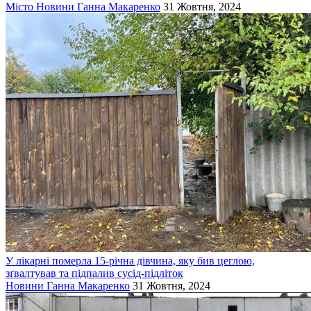
Місто
Новини
Ганна Макаренко
31 Жовтня, 2024
У лікарні померла 15-річна дівчина, яку бив цеглою,
зґвалтував та підпалив сусід-підліток
Новини
Ганна Макаренко
31 Жовтня, 2024