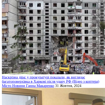
Наскрізна діра: у прокуратурі показали, як виглядає
багатоповерхівка в Харкові після удару РФ (Відео з коптера)
Місто
Новини
Ганна Макаренко
31 Жовтня, 2024