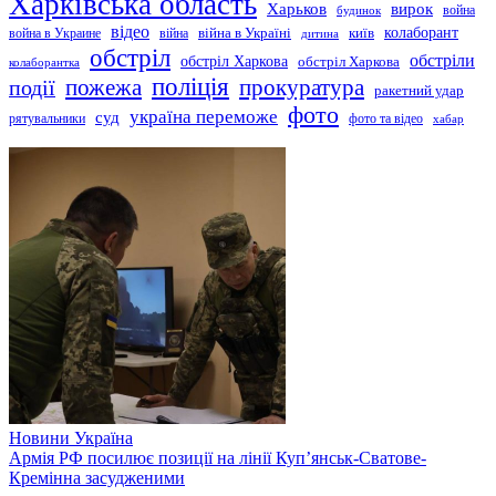
Харківська область
Харьков
вирок
будинок
война
відео
київ
колаборант
война в Украине
війна
війна в Україні
дитина
обстріл
обстріли
обстріл Харкова
обстріл Харкова
колаборантка
поліція
прокуратура
події
пожежа
ракетний удар
фото
україна переможе
суд
рятувальники
фото та відео
хабар
Новини
Україна
Армія РФ посилює позиції на лінії Куп’янськ-Сватове-
Кремінна засудженими