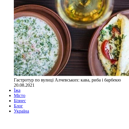
Гастротур по вулиці Алчевських: кава, риба і барбекю
20.08.2021
Їжа
Місто
Бізнес
Блог
Україна