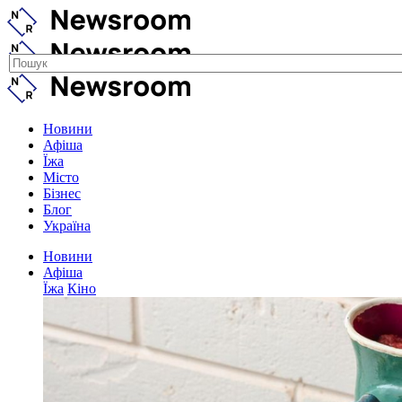
Новини
Афіша
Їжа
Місто
Бізнес
Блог
Україна
Новини
Афіша
Їжа
Кіно