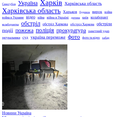
Харків
Україна
Харківська область
Синєгубов
Харківська область
Харьков
вирок
будинок
война
відео
київ
колаборант
война в Украине
війна
війна в Україні
дитина
обстріл
обстріли
обстріл Харкова
обстріл Харкова
колаборантка
поліція
прокуратура
події
пожежа
ракетний удар
фото
україна переможе
суд
рятувальники
фото та відео
хабар
Новини
Україна