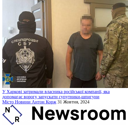
У Харкові затримали власника російської компанії, яка
допомагає ворогу запускати супутники-шпигуни
Місто
Новини
Антон Корж
31 Жовтня, 2024