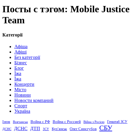
Посты с тэгом: Mobile Justice
Team
Категорії
Афіша
Афіші
Без категорії
Бізнес
Блог
Їжа
Їжа
Концерти
Місто
Новини
Новости компаний
Спорт
Україна
Война с Россией
Война с РФ
Генштаб ЗСУ
Ізюм
Вовчанськ
Війна з Росією
СБУ
ДСНС
ДТП
Купʼянськ
Олег Синєгубов
ДСНС
ЗСУ