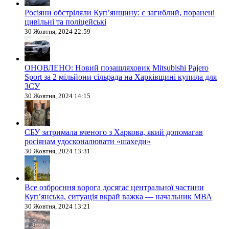
Росіяни обстріляли Купʼянщину: є загиблий, поранені
цивільні та поліцейські
30 Жовтня, 2024 22:59
ОНОВЛЕНО: Новий позашляховик Mitsubishi Pajero
Sport за 2 мільйони сільрада на Харківщині купила для
ЗСУ
30 Жовтня, 2024 14:15
СБУ затримала вченого з Харкова, який допомагав
росіянам удосконалювати «шахеди»
30 Жовтня, 2024 13:31
Все озброєння ворога досягає центральної частини
Куп’янська, ситуація вкрай важка — начальник МВА
30 Жовтня, 2024 13:21