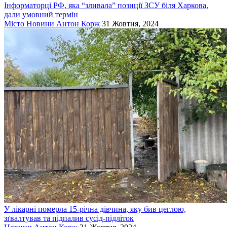
Інформаторці РФ, яка “зливала” позиції ЗСУ біля Харкова,
дали умовний термін
Місто
Новини
Антон Корж
31 Жовтня, 2024
У лікарні померла 15-річна дівчина, яку бив цеглою,
зґвалтував та підпалив сусід-підліток