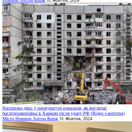
Новини
Антон Корж
31 Жовтня, 2024
Наскрізна діра: у прокуратурі показали, як виглядає
багатоповерхівка в Харкові після удару РФ (Відео з коптера)
Місто
Новини
Антон Корж
31 Жовтня, 2024