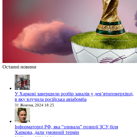
Останні новини
У Харкові завершили розбір завалів у дев’ятиповерхівці,
в яку влучила російська авіабомба
31 Жовтня, 2024 18:25
Інформаторці РФ, яка “зливала” позиції ЗСУ біля
Харкова, дали умовний термін