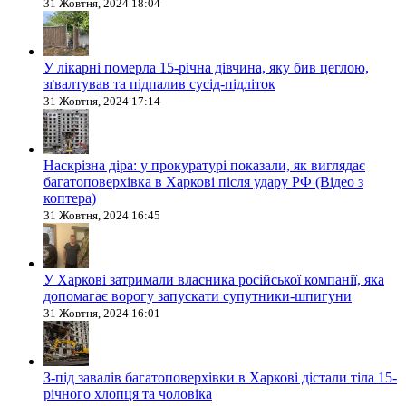
31 Жовтня, 2024 18:04
У лікарні померла 15-річна дівчина, яку бив цеглою,
зґвалтував та підпалив сусід-підліток
31 Жовтня, 2024 17:14
Наскрізна діра: у прокуратурі показали, як виглядає
багатоповерхівка в Харкові після удару РФ (Відео з
коптера)
31 Жовтня, 2024 16:45
У Харкові затримали власника російської компанії, яка
допомагає ворогу запускати супутники-шпигуни
31 Жовтня, 2024 16:01
З-під завалів багатоповерхівки в Харкові дістали тіла 15-
річного хлопця та чоловіка