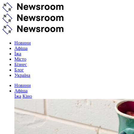
Новини
Афіша
Їжа
Місто
Бізнес
Блог
Україна
Новини
Афіша
Їжа
Кіно