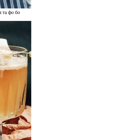
 та фо бо